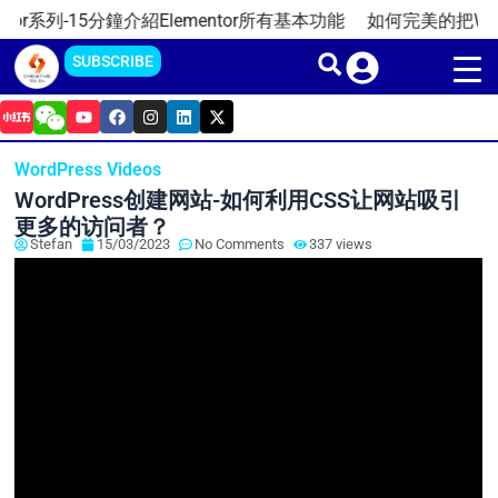
Skip
系列-15分鐘介紹Elementor所有基本功能
如何完美的把WordPr
to
SUBSCRIBE
content
Y
F
I
L
X
o
a
n
i
-
u
c
s
n
t
t
e
t
k
w
WordPress Videos
u
b
a
e
i
b
o
g
d
t
WordPress创建网站-如何利用CSS让网站吸引
e
o
r
i
t
k
a
n
e
更多的访问者？
m
r
Stefan
15/03/2023
No Comments
337 views