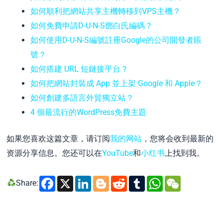
如何順利把網站共享主機轉移到VPS主機？
如何免費申請D-U-N-S鄧白氏編碼？
如何使用D-U-N-S編號註冊Google的公司開發者賬
號？
如何搭建 URL 短鏈接平台？
如何把網站封裝成 App 並上架 Google 和 Apple？
如何創建多語言外貿獨立站？
4 個最流行的WordPress免費主題
如果您喜欢这篇文章，请订阅
我的网站
，您将会收到最新的
资源分享信息。您还可以在
YouTube
和
小红书
上找到我。
Facebook
X
LinkedIn
Blogger
Reddit
Tumblr
WhatsA
WeCh
Share: