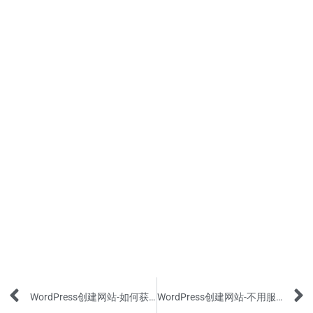
Prev
WordPress创建网站-如何获得免费的Subdomain子域名？
WordPress创建网站-不用服务器就可以建站，从Local到Live