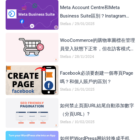
Meta Account Centre和Meta
Business Suite區別？Instagram
Stefan
29/01/2025
Business Account和Creator Account
區別？
WooCommerce的購物車圖標在管理
員登入狀態下正常，但在訪客模式下
Stefan
28/11/2024
顯示異常，如何解決？
Facebook必須要創建一個專頁Page
嗎？和個人賬戶的區別？
Stefan
26/01/2025
如何禁止頁面URL結尾自動添加數字
（分頁URL）?
Stefan
10/02/2025
如何把WordPress网站转换成手机