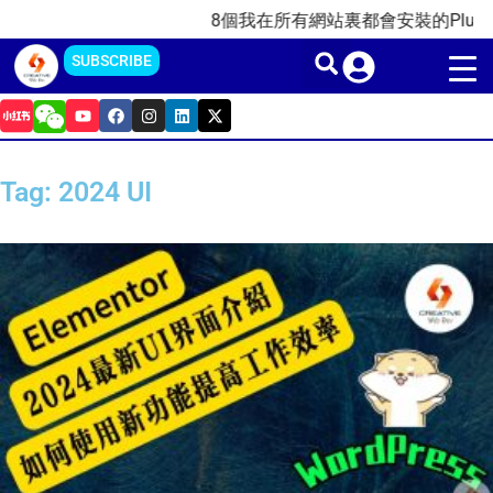
Skip
8個我在所有網站裏都會安裝的Plugins
to
SUBSCRIBE
content
Y
F
I
L
X
o
a
n
i
-
u
c
s
n
t
t
e
t
k
w
u
b
a
e
i
Tag: 2024 UI
b
o
g
d
t
e
o
r
i
t
k
a
n
e
m
r