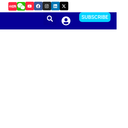
Y
F
I
L
X
如何在Android Studio中更改APP的package na
o
a
n
i
-
u
c
s
n
t
t
e
t
k
w
SUBSCRIBE
u
b
a
e
i
b
o
g
d
t
e
o
r
i
t
k
a
n
e
m
r