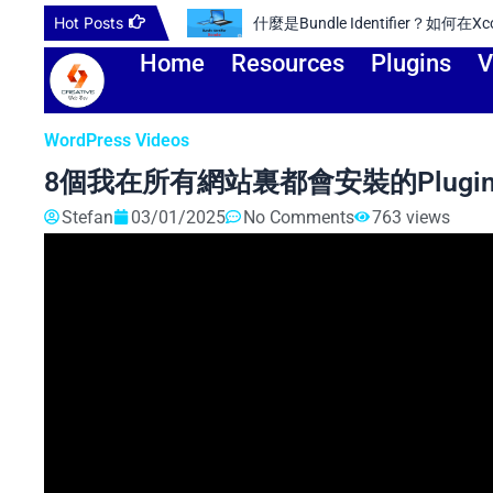
Skip
Hot Posts
dle Identifier？
to
Home
Resources
Plugins
V
content
WordPress Videos
8個我在所有網站裏都會安裝的Plugins
Stefan
03/01/2025
No Comments
763 views