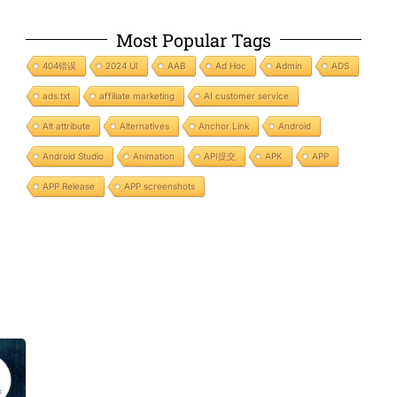
Most Popular Tags
404错误
2024 UI
AAB
Ad Hoc
Admin
ADS
ads.txt
affiliate marketing
AI customer service
Alt attribute
Alternatives
Anchor Link
Android
Android Studio
Animation
API提交
APK
APP
APP Release
APP screenshots