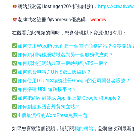
網站服務器Hostinger(20%折扣鏈接)：
https://creative
老牌域名註冊商Namesilo優惠碼：
webdev
在觀看完此視頻的同時，您會發現以下資源也很有用：
如何使用WordPress創建一個電子商務網站？從零開始-2
如何順利轉移網站域名到另一個服務供應商？
如何順利把網站共享主機轉移到VPS主機？
如何免費申請D-U-N-S鄧白氏編碼？
如何使用D-U-N-S編號註冊Google的公司開發者賬號？
如何搭建 URL 短鏈接平台？
如何把網站封裝成 App 並上架 Google 和 Apple？
如何創建多語言外貿獨立站？
4 個最流行的WordPress免費主題
如果您喜歡這個視頻，請訂閱
我的網站
，您將會收到最新