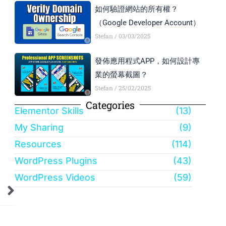
如何驗證網站的所有權？
（Google Developer Account）
Stefan
03/03/2025
發佈應用程式APP，如何設計專
業的螢幕截圖？
Stefan
25/02/2025
Categories
Elementor Skills
(13)
My Sharing
(9)
Resources
(114)
WordPress Plugins
(43)
WordPress Videos
(59)
Next