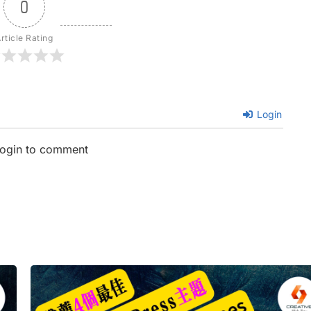
0
rticle Rating
Login
login to comment
ge
Page
Page
Page