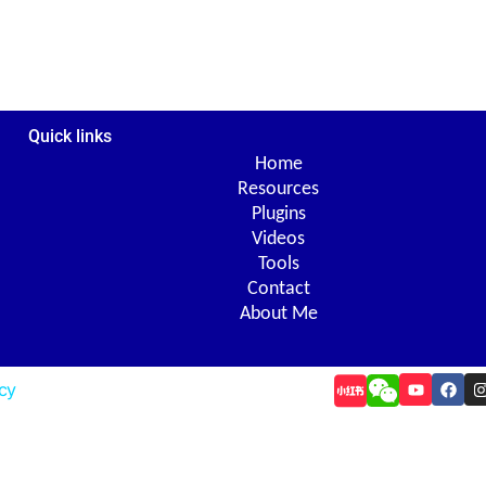
Quick links
Home
Resources
Plugins
Videos
Tools
Contact
About Me
Y
F
I
icy
o
a
u
c
t
e
t
u
b
b
o
e
o
r