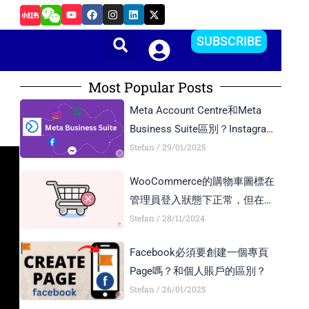
Y
F
I
L
X
發佈應用程式APP
o
a
n
i
-
u
c
s
n
t
t
e
t
k
w
SUBSCRIBE
u
b
a
e
i
b
o
g
d
t
e
o
r
i
t
k
a
n
e
Most Popular Posts
m
r
Meta Account Centre和Meta
Business Suite區別？Instagram
Business Account和Creator
Stefan
29/01/2025
Account區別？
WooCommerce的購物車圖標在
管理員登入狀態下正常，但在訪
客模式下顯示異常，如何解決？
Stefan
28/11/2024
Facebook必須要創建一個專頁
Page嗎？和個人賬戶的區別？
Stefan
26/01/2025