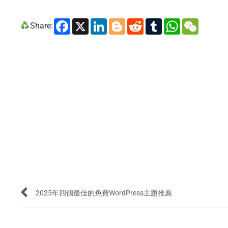
Facebook
X
LinkedIn
Blogger
Reddit
Tumblr
Whats
WeC
Share:
Prev
2025年四個最佳的免費WordPress主題推薦