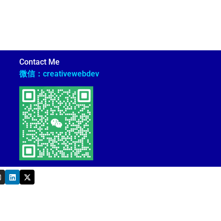
Contact Me
微信：creativewebdev
L
X
n
i
-
s
n
t
k
w
a
e
i
g
d
t
i
t