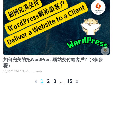
如何完美的把WordPress網站交付給客戶?（8個步
驟）
10/10/2024
No Comments
«
1
2
3
…
15
»