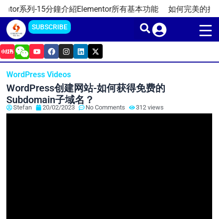
Skip
or系列-15分鐘介紹Elementor所有基本功能
如何完美的把WordP
to
SUBSCRIBE
content
Y
F
I
L
X
o
a
n
i
-
u
c
s
n
t
t
e
t
k
w
WordPress Videos
u
b
a
e
i
b
o
g
d
t
WordPress创建网站-如何获得免费的
e
o
r
i
t
k
a
n
e
Subdomain子域名？
m
r
Stefan
20/02/2023
No Comments
312 views