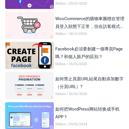
Stefan
29/01/2025
Business Account和Creator Account
區別？
WooCommerce的購物車圖標在管理
員登入狀態下正常，但在訪客模式下
Stefan
28/11/2024
顯示異常，如何解決？
Facebook必須要創建一個專頁Page
嗎？和個人賬戶的區別？
Stefan
26/01/2025
如何禁止頁面URL結尾自動添加數字
（分頁URL）?
Stefan
10/02/2025
如何把WordPress网站转换成手机
APP？
Stefan
29/01/2024