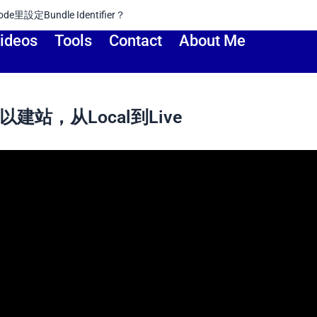
有權？（Google Developer Account）
ideos
Tools
Contact
About Me
建站，从Local到Live