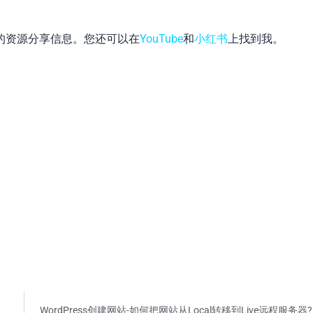
的资源分享信息。您还可以在
YouTube
和
小红书
上找到我。
App
hat
WordPress创建网站-如何把网站从Local转移到Live远程服务器?