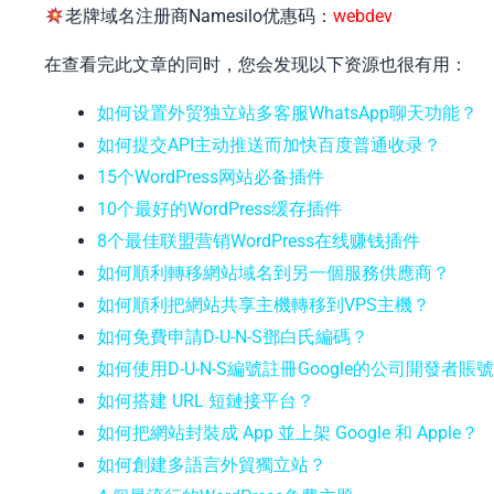
老牌域名注册商Namesilo优惠码：
webdev
在查看完此文章的同时，您会发现以下资源也很有用：
如何设置外贸独立站多客服WhatsApp聊天功能？
如何提交API主动推送而加快百度普通收录？
15个WordPress网站必备插件
10个最好的WordPress缓存插件
8个最佳联盟营销WordPress在线赚钱插件
如何順利轉移網站域名到另一個服務供應商？
如何順利把網站共享主機轉移到VPS主機？
如何免費申請D-U-N-S鄧白氏編碼？
如何使用D-U-N-S編號註冊Google的公司開發者賬
如何搭建 URL 短鏈接平台？
如何把網站封裝成 App 並上架 Google 和 Apple？
如何創建多語言外貿獨立站？