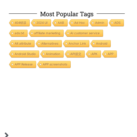
Most Popular Tags
404错误
2024 UI
AAB
Ad Hoc
Admin
ADS
ads.txt
affiliate marketing
AI customer service
Alt attribute
Alternatives
Anchor Link
Android
Android Studio
Animation
API提交
APK
APP
APP Release
APP screenshots
Next