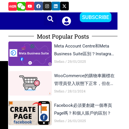
Y
F
I
L
X
發佈應用程式APP，如何設計專業
o
a
n
i
-
u
c
s
n
t
t
e
t
k
w
SUBSCRIBE
u
b
a
e
i
b
o
g
d
t
e
o
r
i
t
k
a
n
e
Most Popular Posts
m
r
Meta Account Centre和Meta
Business Suite區別？Instagram
Business Account和Creator
Stefan
29/01/2025
Account區別？
WooCommerce的購物車圖標在
管理員登入狀態下正常，但在訪
客模式下顯示異常，如何解決？
Stefan
28/11/2024
Facebook必須要創建一個專頁
Page嗎？和個人賬戶的區別？
Stefan
26/01/2025