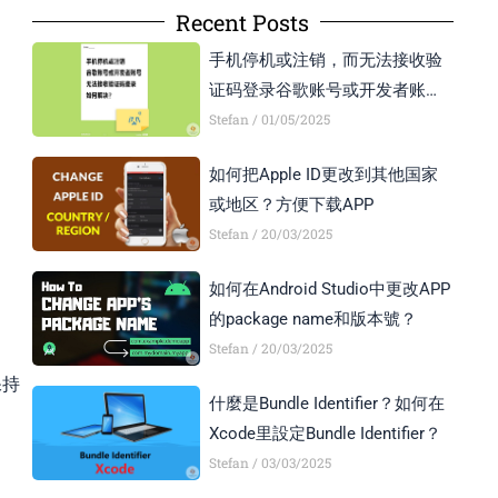
Recent Posts
手机停机或注销，而无法接收验
证码登录谷歌账号或开发者账号
怎么办？
Stefan
01/05/2025
如何把Apple ID更改到其他国家
或地区？方便下载APP
Stefan
20/03/2025
如何在Android Studio中更改APP
的package name和版本號？
Stefan
20/03/2025
保持
什麼是Bundle Identifier？如何在
Xcode里設定Bundle Identifier？
Stefan
03/03/2025