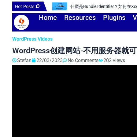
Skip
Hot Posts
r？
如何驗證網站的所
to
Home
Resources
Plugins
V
content
WordPress Videos
WordPress创建网站-不用服务器就可以
Stefan
22/03/2023
No Comments
202 views