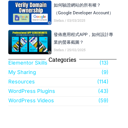
如何驗證網站的所有權？
（Google Developer Account）
Stefan
03/03/2025
發佈應用程式APP，如何設計專
業的螢幕截圖？
Stefan
25/02/2025
Categories
Elementor Skills
(13)
My Sharing
(9)
Resources
(114)
WordPress Plugins
(43)
WordPress Videos
(59)