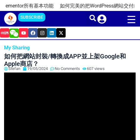
Skip
mentor所有基本功能
如何完美的把WordPress網站交付給客戶
to
SUBSCRIBE
content
Y
F
I
L
X
o
a
n
i
-
u
c
s
n
t
t
e
t
k
w
My Sharing
u
b
a
e
i
b
o
g
d
t
如何把網站封裝/轉換成APP並上架Google和
e
o
r
i
t
k
a
n
e
Apple商店？
m
r
Stefan
19/05/2024
No Comments
607 views