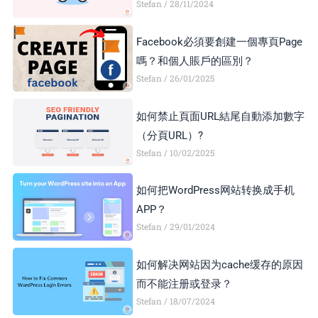
Stefan
28/11/2024
顯示異常，如何解決？
Facebook必須要創建一個專頁Page
嗎？和個人賬戶的區別？
Stefan
26/01/2025
如何禁止頁面URL結尾自動添加數字
（分頁URL）?
Stefan
10/02/2025
如何把WordPress网站转换成手机
APP？
Stefan
29/01/2024
如何解决网站因为cache缓存的原因
而不能注册或登录？
Stefan
18/07/2024