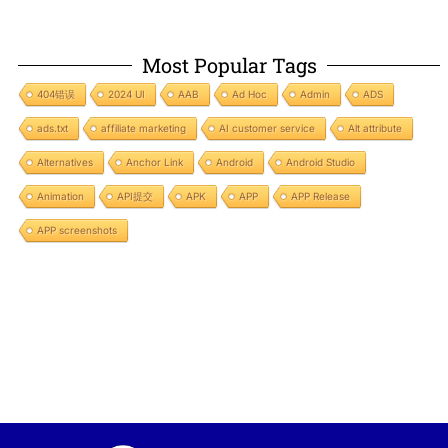
Most Popular Tags
404错误
2024 UI
AAB
Ad Hoc
Admin
ADS
ads.txt
affiliate marketing
AI customer service
Alt attribute
Alternatives
Anchor Link
Android
Android Studio
Animation
API提交
APK
APP
APP Release
APP screenshots