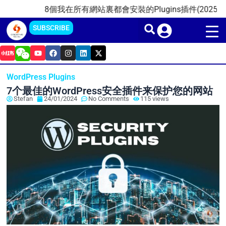
Skip
8個我在所有網站裏都會安裝的Plugins插件(2025)
20
to
SUBSCRIBE
content
Y
F
I
L
X
o
a
n
i
-
u
c
s
n
t
t
e
t
k
w
WordPress Plugins
u
b
a
e
i
b
o
g
d
t
7个最佳的WordPress安全插件来保护您的网站
e
o
r
i
t
Stefan
24/01/2024
No Comments
115 views
k
a
n
e
m
r