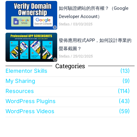
如何驗證網站的所有權？（Google
Developer Account）
Stefan
03/03/2025
發佈應用程式APP，如何設計專業的
螢幕截圖？
Stefan
25/02/2025
Categories
Elementor Skills
(13)
My Sharing
(9)
Resources
(114)
WordPress Plugins
(43)
WordPress Videos
(59)