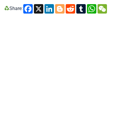
Facebook
X
LinkedIn
Blogger
Reddit
Tumblr
WhatsA
WeCh
Share: