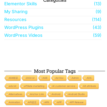
Elementor Skills
(13)
My Sharing
(9)
Resources
(114)
WordPress Plugins
(43)
WordPress Videos
(59)
Most Popular Tags
404错误
2024 UI
AAB
Ad Hoc
Admin
ADS
ads.txt
affiliate marketing
AI customer service
Alt attribute
Alternatives
Anchor Link
Android
Android Studio
Animation
API提交
APK
APP
APP Release