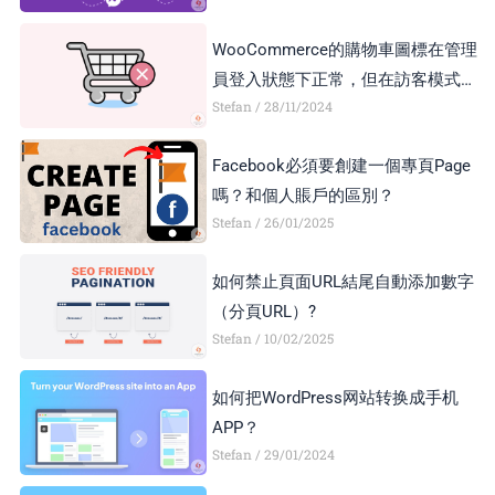
區別？
WooCommerce的購物車圖標在管理
員登入狀態下正常，但在訪客模式下
Stefan
28/11/2024
顯示異常，如何解決？
Facebook必須要創建一個專頁Page
嗎？和個人賬戶的區別？
Stefan
26/01/2025
如何禁止頁面URL結尾自動添加數字
（分頁URL）?
Stefan
10/02/2025
如何把WordPress网站转换成手机
APP？
Stefan
29/01/2024