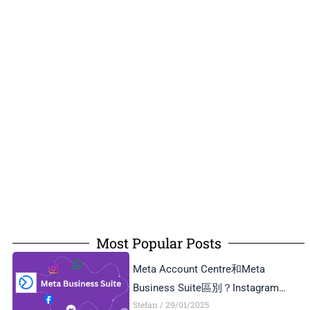
Most Popular Posts
Meta Account Centre和Meta
Business Suite區別？Instagram
Stefan
29/01/2025
Business Account和Creator Account