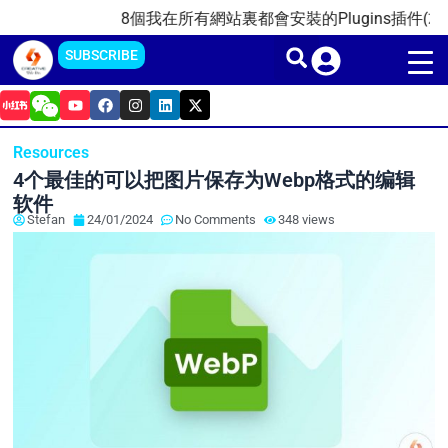
Skip
8個我在所有網站裏都會安裝的Plugins插件(2025)
to
SUBSCRIBE
content
Y
F
I
L
X
o
a
n
i
-
u
c
s
n
t
t
e
t
k
w
Resources
u
b
a
e
i
b
o
g
d
t
4个最佳的可以把图片保存为Webp格式的编辑
e
o
r
i
t
k
a
n
e
软件
m
r
Stefan
24/01/2024
No Comments
348 views