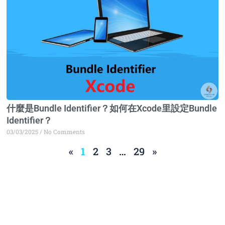
什麼是Bundle Identifier？如何在Xcode里設定Bundle
Identifier？
03/03/2025
No Comments
«
1
2
3
…
29
»