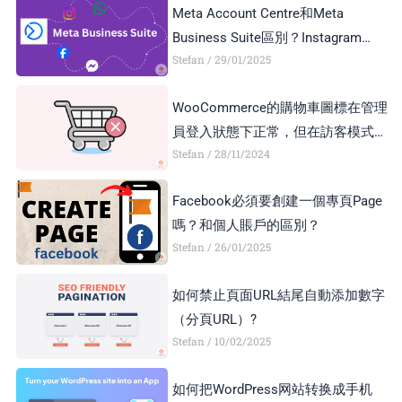
Meta Account Centre和Meta
Business Suite區別？Instagram
Stefan
29/01/2025
Business Account和Creator Account
區別？
WooCommerce的購物車圖標在管理
員登入狀態下正常，但在訪客模式下
Stefan
28/11/2024
顯示異常，如何解決？
Facebook必須要創建一個專頁Page
嗎？和個人賬戶的區別？
Stefan
26/01/2025
如何禁止頁面URL結尾自動添加數字
（分頁URL）?
Stefan
10/02/2025
如何把WordPress网站转换成手机