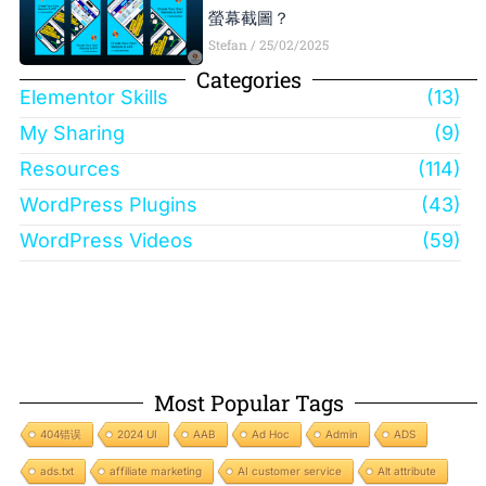
螢幕截圖？
Stefan
25/02/2025
Categories
Elementor Skills
(13)
My Sharing
(9)
Resources
(114)
WordPress Plugins
(43)
WordPress Videos
(59)
Most Popular Tags
404错误
2024 UI
AAB
Ad Hoc
Admin
ADS
ads.txt
affiliate marketing
AI customer service
Alt attribute