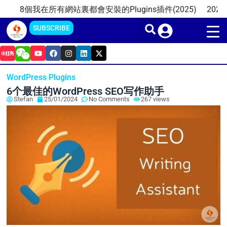
Skip
8個我在所有網站裏都會安裝的Plugins插件(2025)
2025年四
to
SUBSCRIBE
content
Y
F
I
L
X
o
a
n
i
-
u
c
s
n
t
t
e
t
k
w
WordPress Plugins
u
b
a
e
i
b
o
g
d
t
6个最佳的WordPress SEO写作助手
e
o
r
i
t
Stefan
25/01/2024
No Comments
267 views
k
a
n
e
m
r