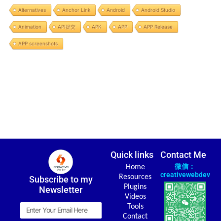
Alternatives
Anchor Link
Android
Android Studio
Animation
API提交
APK
APP
APP Release
APP screenshots
Quick links
Contact Me
微信：
Home
creativewebdev
Resources
Subscribe to my
Plugins
Newsletter
Videos
Email
Tools
Contact