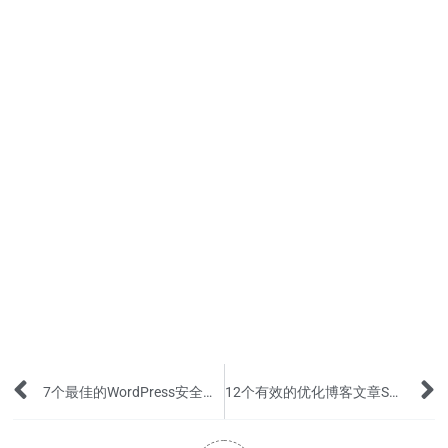
Prev
7个最佳的WordPress安全插件来保护您的网站
12个有效的优化博客文章SEO的快速方法