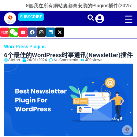
Skip
8個我在所有網站裏都會安裝的Plugins插件(2025)
20
to
SUBSCRIBE
content
Y
F
I
L
X
o
a
n
i
-
u
c
s
n
t
t
e
t
k
w
WordPress Plugins
u
b
a
e
i
b
o
g
d
t
6个最佳的WordPress时事通讯(Newsletter)插件
e
o
r
i
t
Stefan
24/01/2024
No Comments
409 views
k
a
n
e
m
r