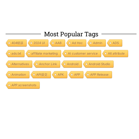
Most Popular Tags
404错误
2024 UI
AAB
Ad Hoc
Admin
ADS
ads.txt
affiliate marketing
AI customer service
Alt attribute
Alternatives
Anchor Link
Android
Android Studio
Animation
API提交
APK
APP
APP Release
APP screenshots