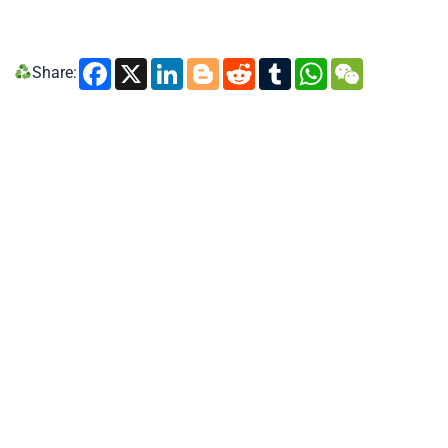
Facebook
X
LinkedIn
Blogger
Reddit
Tumblr
WhatsA
WeCh
Share: