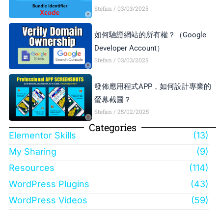
Stefan
03/03/2025
如何驗證網站的所有權？（Google
Developer Account）
Stefan
03/03/2025
發佈應用程式APP，如何設計專業的
螢幕截圖？
Stefan
25/02/2025
Categories
Elementor Skills
(13)
My Sharing
(9)
Resources
(114)
WordPress Plugins
(43)
WordPress Videos
(59)