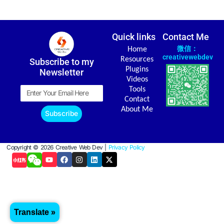
Quick links
Contact Me
微信：
Home
creativewebdev
Resources
Subscribe to my
Plugins
Newsletter
Videos
Email
Tools
Contact
About Me
Subscribe
Copyright © 2026 Creative Web Dev |
Privacy Policy
Y
F
I
L
X
o
a
n
i
-
u
c
s
n
t
t
e
t
k
w
u
b
a
e
i
b
o
g
d
t
e
o
r
i
t
k
a
n
e
Translate »
m
r