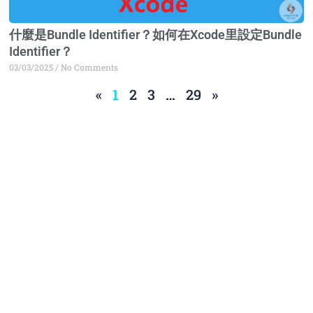
什麼是Bundle Identifier？如何在Xcode里設定Bundle
Identifier？
03/03/2025
No Comments
«
1
2
3
…
29
»