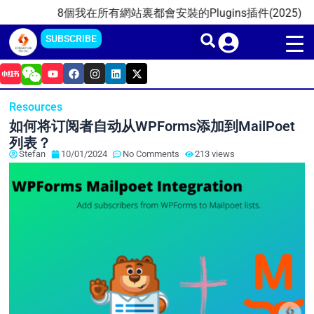
Skip
8個我在所有網站裏都會安裝的Plugins插件(2025)
202
to
SUBSCRIBE
content
Y
F
I
L
X
o
a
n
i
-
u
c
s
n
t
t
e
t
k
w
Resources
u
b
a
e
i
b
o
g
d
t
如何将订阅者自动从WPForms添加到MailPoet
e
o
r
i
t
k
a
n
e
列表？
m
r
Stefan
10/01/2024
No Comments
213 views