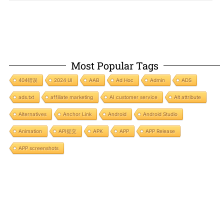
Most Popular Tags
404错误
2024 UI
AAB
Ad Hoc
Admin
ADS
ads.txt
affiliate marketing
AI customer service
Alt attribute
Alternatives
Anchor Link
Android
Android Studio
Animation
API提交
APK
APP
APP Release
APP screenshots