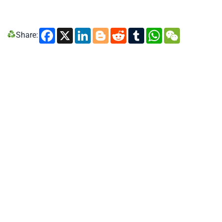
Facebook
X
LinkedIn
Blogger
Reddit
Tumblr
WhatsA
WeCh
Share: