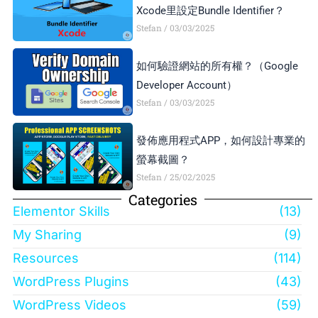
Xcode里設定Bundle Identifier？
Stefan
03/03/2025
如何驗證網站的所有權？（Google
Developer Account）
Stefan
03/03/2025
發佈應用程式APP，如何設計專業的
螢幕截圖？
Stefan
25/02/2025
Categories
Elementor Skills
(13)
My Sharing
(9)
Resources
(114)
WordPress Plugins
(43)
WordPress Videos
(59)