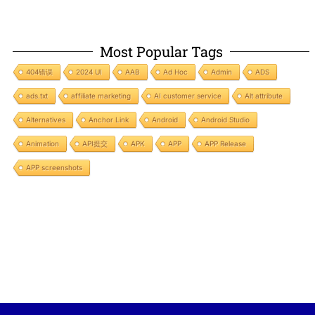
Most Popular Tags
404错误
2024 UI
AAB
Ad Hoc
Admin
ADS
ads.txt
affiliate marketing
AI customer service
Alt attribute
Alternatives
Anchor Link
Android
Android Studio
Animation
API提交
APK
APP
APP Release
APP screenshots