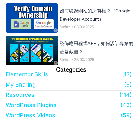
如何驗證網站的所有權？（Google
Developer Account）
Stefan
03/03/2025
發佈應用程式APP，如何設計專業的
螢幕截圖？
Stefan
25/02/2025
Categories
Elementor Skills
(13)
My Sharing
(9)
Resources
(114)
WordPress Plugins
(43)
WordPress Videos
(59)