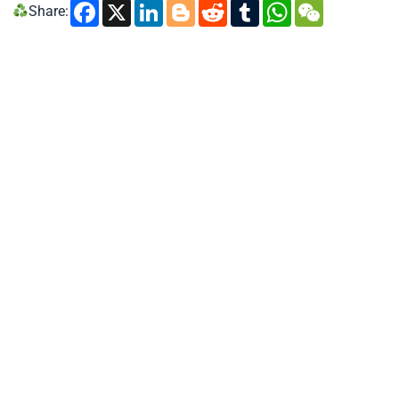
Facebook
X
LinkedIn
Blogger
Reddit
Tumblr
WhatsA
WeCh
Share: