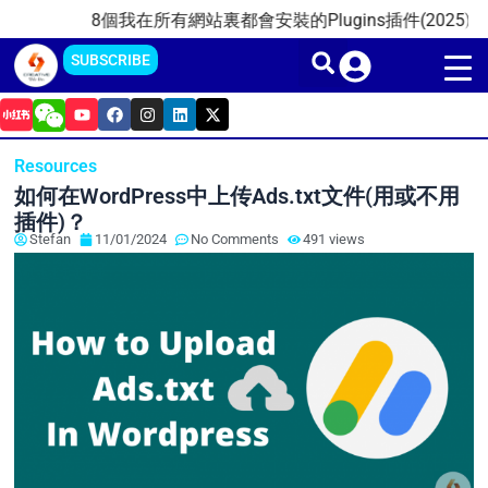
Skip
8個我在所有網站裏都會安裝的Plugins插件(2025)
20
to
SUBSCRIBE
content
Y
F
I
L
X
o
a
n
i
-
u
c
s
n
t
t
e
t
k
w
Resources
u
b
a
e
i
b
o
g
d
t
如何在WordPress中上传Ads.txt文件(用或不用
e
o
r
i
t
k
a
n
e
插件)？
m
r
Stefan
11/01/2024
No Comments
491 views