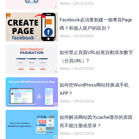
Stefan
28/11/2024
顯示異常，如何解決？
Facebook必須要創建一個專頁Page
嗎？和個人賬戶的區別？
Stefan
26/01/2025
如何禁止頁面URL結尾自動添加數字
（分頁URL）?
Stefan
10/02/2025
如何把WordPress网站转换成手机
APP？
Stefan
29/01/2024
如何解决网站因为cache缓存的原因
而不能注册或登录？
Stefan
18/07/2024