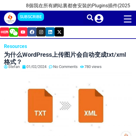
Skip
8個我在所有網站裏都會安裝的Plugins插件(2025)
20
to
SUBSCRIBE
content
Y
F
I
L
X
o
a
n
i
-
u
c
s
n
t
t
e
t
k
w
Resources
u
b
a
e
i
b
o
g
d
t
为什么WordPress上传图片会自动变成txt/xml
e
o
r
i
t
k
a
n
e
格式？
m
r
Stefan
01/02/2024
No Comments
780 views