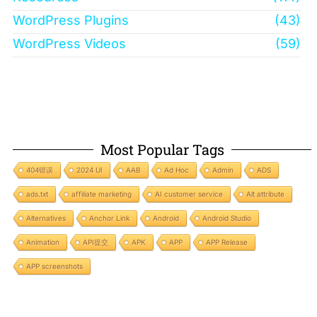
WordPress Plugins
(43)
WordPress Videos
(59)
Most Popular Tags
404错误
2024 UI
AAB
Ad Hoc
Admin
ADS
ads.txt
affiliate marketing
AI customer service
Alt attribute
Alternatives
Anchor Link
Android
Android Studio
Animation
API提交
APK
APP
APP Release
APP screenshots