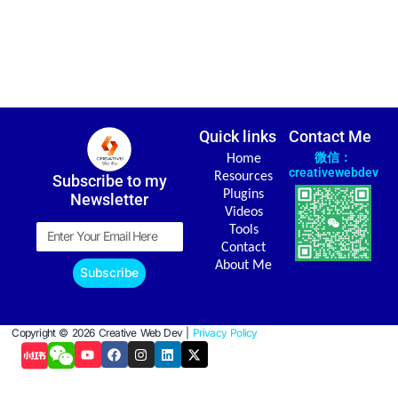
Quick links
Contact Me
微信：
Home
creativewebdev
Resources
Subscribe to my
Plugins
Newsletter
Videos
Email
Tools
Contact
About Me
Subscribe
Copyright © 2026 Creative Web Dev |
Privacy Policy
Y
F
I
L
X
o
a
n
i
-
u
c
s
n
t
t
e
t
k
w