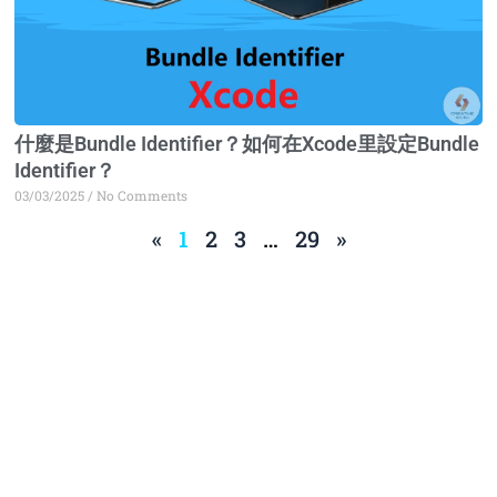
什麼是Bundle Identifier？如何在Xcode里設定Bundle
Identifier？
03/03/2025
No Comments
«
1
2
3
…
29
»