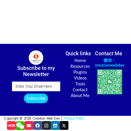
Quick links
Contact Me
微信：
Home
creativewebdev
Resources
Subscribe to my
Plugins
Newsletter
Videos
Email
Tools
Contact
About Me
Subscribe
Copyright © 2026 Creative Web Dev |
Privacy Policy
Y
F
I
L
X
o
a
n
i
-