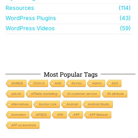
Resources
(114)
WordPress Plugins
(43)
WordPress Videos
(59)
Most Popular Tags
404错误
2024 UI
AAB
Ad Hoc
Admin
ADS
ads.txt
affiliate marketing
AI customer service
Alt attribute
Alternatives
Anchor Link
Android
Android Studio
Animation
API提交
APK
APP
APP Release
APP screenshots