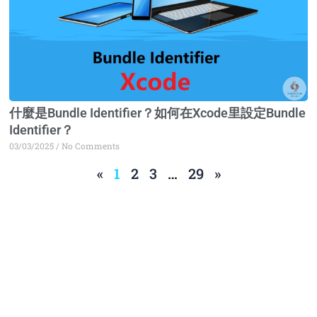
什麼是Bundle Identifier？如何在Xcode里設定Bundle
Identifier？
03/03/2025
No Comments
«
1
2
3
…
29
»