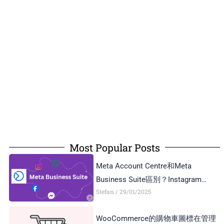
Most Popular Posts
Meta Account Centre和Meta
Business Suite區別？Instagram
Stefan
29/01/2025
Business Account和Creator Account
區別？
WooCommerce的購物車圖標在管理