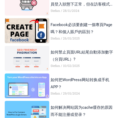
員登入狀態下正常，但在訪客模式下
Stefan
28/11/2024
顯示異常，如何解決？
Facebook必須要創建一個專頁Page
嗎？和個人賬戶的區別？
Stefan
26/01/2025
如何禁止頁面URL結尾自動添加數字
（分頁URL）?
Stefan
10/02/2025
如何把WordPress网站转换成手机
APP？
Stefan
29/01/2024
如何解决网站因为cache缓存的原因
而不能注册或登录？