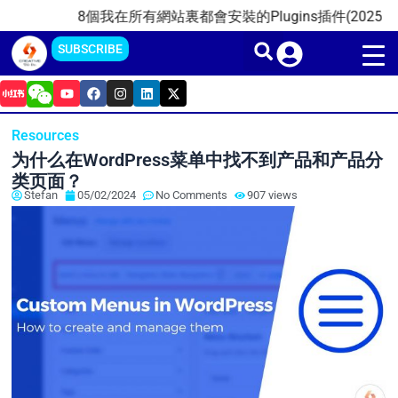
Skip
8個我在所有網站裏都會安裝的Plugins插件(2025)
20
to
SUBSCRIBE
content
Y
F
I
L
X
o
a
n
i
-
u
c
s
n
t
t
e
t
k
w
Resources
u
b
a
e
i
b
o
g
d
t
为什么在WordPress菜单中找不到产品和产品分
e
o
r
i
t
k
a
n
e
类页面？
m
r
Stefan
05/02/2024
No Comments
907 views