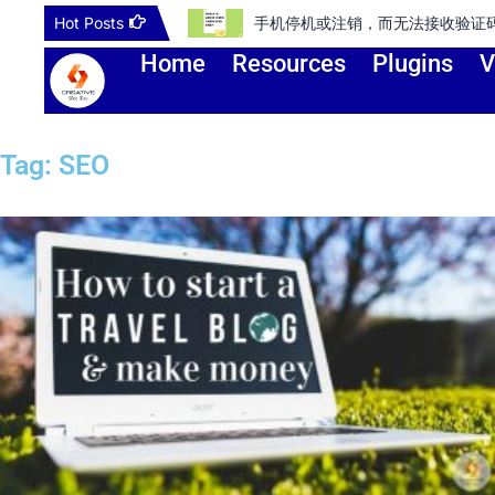
Skip
Hot Posts
者账号怎么办？
如何把A
to
Home
Resources
Plugins
V
content
Tag: SEO