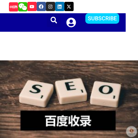
Y
F
I
L
X
如何在Android Studio中更改A
o
a
n
i
-
u
c
s
n
t
t
e
t
k
w
SUBSCRIBE
u
b
a
e
i
b
o
g
d
t
e
o
r
i
t
k
a
n
e
m
r