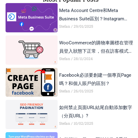
Meta Account Centre和Meta
Business Suite區別？Instagram
Stefan
29/01/2025
Business Account和Creator Account
區別？
WooCommerce的購物車圖標在管理
員登入狀態下正常，但在訪客模式下
Stefan
28/11/2024
顯示異常，如何解決？
Facebook必須要創建一個專頁Page
嗎？和個人賬戶的區別？
Stefan
26/01/2025
如何禁止頁面URL結尾自動添加數字
（分頁URL）?
Stefan
10/02/2025