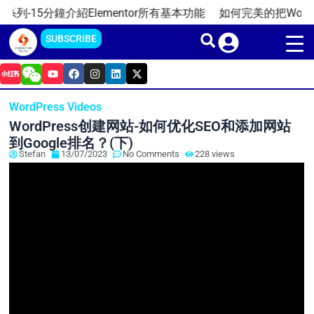
Skip
列-15分鐘介紹Elementor所有基本功能
如何完美的把WordPre
to
SUBSCRIBE
content
Y
F
I
L
X
o
a
n
i
-
u
c
s
n
t
t
e
t
k
w
WordPress Videos
u
b
a
e
i
b
o
g
d
t
WordPress创建网站-如何优化SEO和添加网站
e
o
r
i
t
k
a
n
e
到Google排名？(下)
m
r
Stefan
13/07/2023
No Comments
228 views