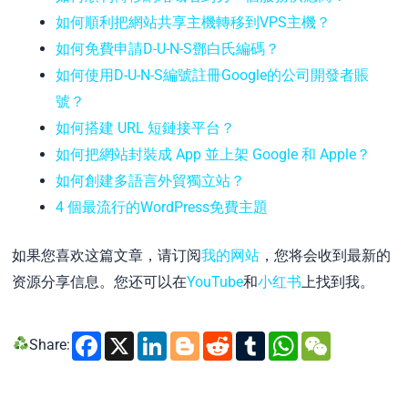
如何順利把網站共享主機轉移到VPS主機？
如何免費申請D-U-N-S鄧白氏編碼？
如何使用D-U-N-S編號註冊Google的公司開發者賬
號？
如何搭建 URL 短鏈接平台？
如何把網站封裝成 App 並上架 Google 和 Apple？
如何創建多語言外貿獨立站？
4 個最流行的WordPress免費主題
如果您喜欢这篇文章，请订阅
我的网站
，您将会收到最新的
资源分享信息。您还可以在
YouTube
和
小红书
上找到我。
Facebook
X
LinkedIn
Blogger
Reddit
Tumblr
WhatsA
WeCh
Share: