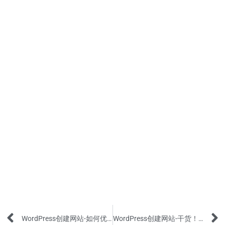
Prev
WordPress创建网站-如何优化SEO和添加网站到Google排名？(中)
WordPress创建网站-干货！一个的简单方法和垃圾邮件说拜拜!