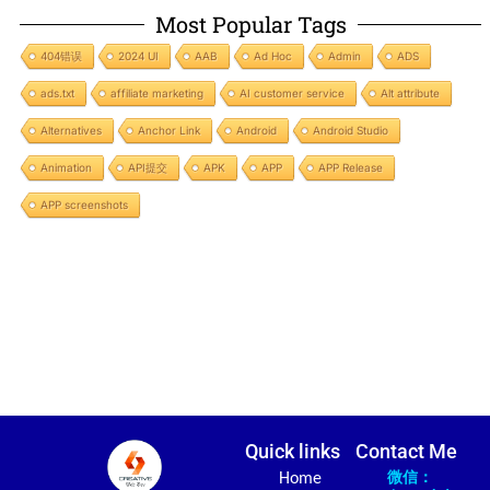
Most Popular Tags
404错误
2024 UI
AAB
Ad Hoc
Admin
ADS
ads.txt
affiliate marketing
AI customer service
Alt attribute
Alternatives
Anchor Link
Android
Android Studio
Animation
API提交
APK
APP
APP Release
APP screenshots
Quick links
Contact Me
微信：
Home