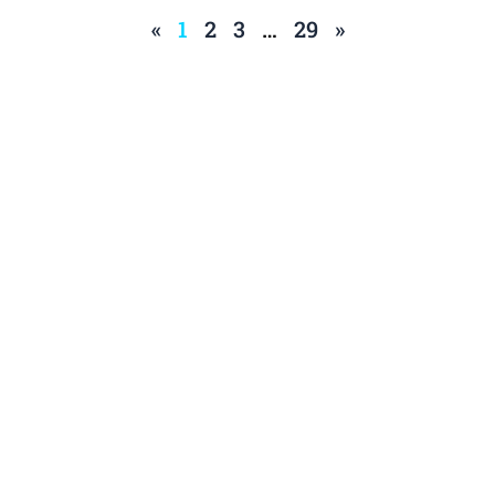
«
1
2
3
…
29
»