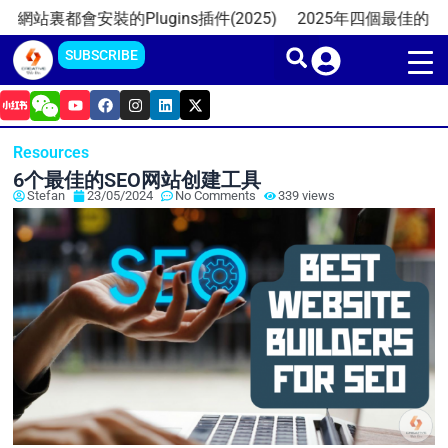
Skip
會安裝的Plugins插件(2025)
2025年四個最佳的免費WordP
to
SUBSCRIBE
content
Y
F
I
L
X
o
a
n
i
-
u
c
s
n
t
t
e
t
k
w
Resources
u
b
a
e
i
b
o
g
d
t
6个最佳的SEO网站创建工具
e
o
r
i
t
Stefan
23/05/2024
No Comments
339 views
k
a
n
e
m
r