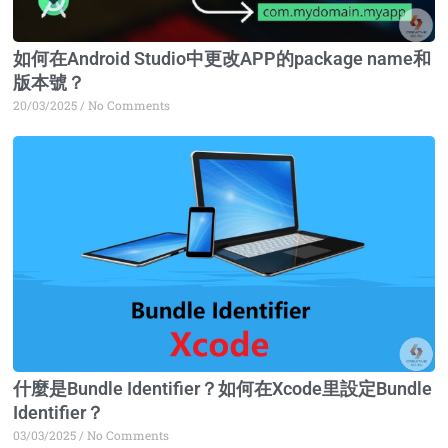
如何在Android Studio中更改APP的package name和
版本號？
20/03/2025
No Comments
什麼是Bundle Identifier？如何在Xcode里設定Bundle
Identifier？
03/03/2025
No Comments