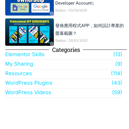
Developer Account）
Stefan
03/03/2025
發佈應用程式APP，如何設計專業的
螢幕截圖？
Stefan
25/02/2025
Categories
Elementor Skills
(13)
My Sharing
(9)
Resources
(114)
WordPress Plugins
(43)
WordPress Videos
(59)