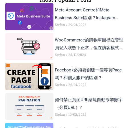
Meta Account Centre和Meta
Business Suite區別？Instagram
Stefan
29/01/2025
Business Account和Creator Account
區別？
WooCommerce的購物車圖標在管理
員登入狀態下正常，但在訪客模式下
Stefan
28/11/2024
顯示異常，如何解決？
Facebook必須要創建一個專頁Page
嗎？和個人賬戶的區別？
Stefan
26/01/2025
如何禁止頁面URL結尾自動添加數字
（分頁URL）?
Stefan
10/02/2025