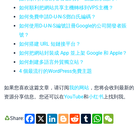
如何順利把網站共享主機轉移到VPS主機？
如何免費申請D-U-N-S鄧白氏編碼？
如何使用D-U-N-S編號註冊Google的公司開發者賬
號？
如何搭建 URL 短鏈接平台？
如何把網站封裝成 App 並上架 Google 和 Apple？
如何創建多語言外貿獨立站？
4 個最流行的WordPress免費主題
如果您喜欢这篇文章，请订阅
我的网站
，您将会收到最新的
资源分享信息。您还可以在
YouTube
和
小红书
上找到我。
Facebook
X
LinkedIn
Blogger
Reddit
Tumblr
WhatsA
WeCh
Share: