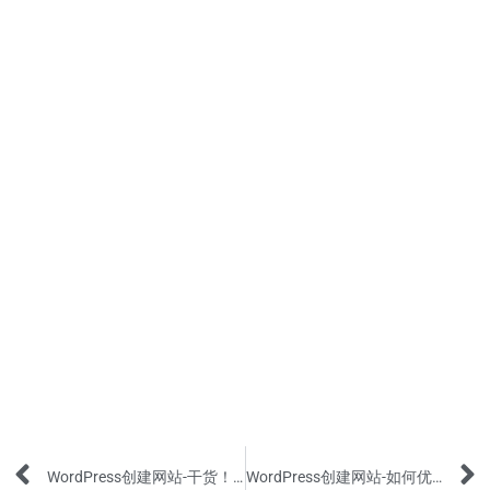
Prev
WordPress创建网站-干货！免费的Domain和Host推荐给大家
WordPress创建网站-如何优化SEO和添加网站到Google排名？(中)