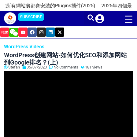
Skip
站裏都會安裝的Plugins插件(2025)
2025年四個最佳的免費W
to
SUBSCRIBE
content
Y
F
I
L
X
o
a
n
i
-
u
c
s
n
t
t
e
t
k
w
WordPress Videos
u
b
a
e
i
b
o
g
d
t
WordPress创建网站-如何优化SEO和添加网站
e
o
r
i
t
k
a
n
e
到Google排名？(上)
m
r
Stefan
05/07/2023
No Comments
181 views