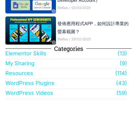
Developer Account）
Stefan
03/03/2025
發佈應用程式APP，如何設計專業的
螢幕截圖？
Stefan
25/02/2025
Categories
Elementor Skills
(13)
My Sharing
(9)
Resources
(114)
WordPress Plugins
(43)
WordPress Videos
(59)