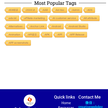
Most Popular Tags
404错误
2024 UI
AAB
Ad Hoc
Admin
ADS
ads.txt
affiliate marketing
AI customer service
Alt attribute
Alternatives
Anchor Link
Android
Android Studio
Animation
API提交
APK
APP
APP Release
APP screenshots
Quick links
Contact Me
微信：
Home
creativewebdev