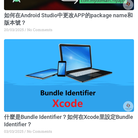
如何在Android Studio中更改APP的package name和
版本號？
20/03/2025
No Comments
什麼是Bundle Identifier？如何在Xcode里設定Bundle
Identifier？
03/03/2025
No Comments