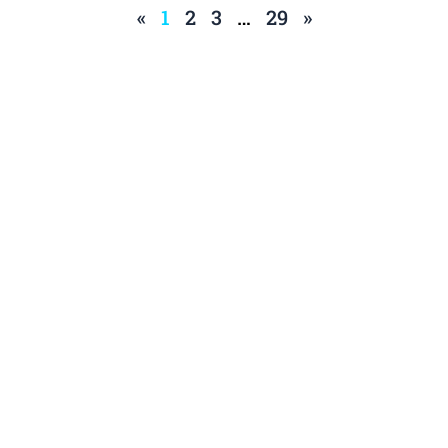
«
1
2
3
…
29
»