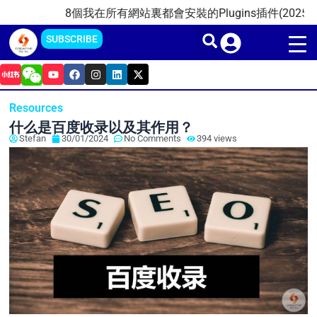
Skip
8個我在所有網站裏都會安裝的Plugins插件(2025)
20
to
SUBSCRIBE
content
Y
F
I
L
X
o
a
n
i
-
u
c
s
n
t
t
e
t
k
w
Resources
u
b
a
e
i
b
o
g
d
t
什么是百度收录以及其作用？
e
o
r
i
t
Stefan
30/01/2024
No Comments
394 views
k
a
n
e
m
r