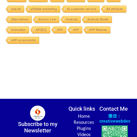
ads.txt
affiliate marketing
AI customer service
Alt attribute
Alternatives
Anchor Link
Android
Android Studio
Animation
API提交
APK
APP
APP Release
APP screenshots
Quick links
Contact Me
微信：
Home
creativewebdev
Resources
Subscribe to my
Plugins
Newsletter
Videos