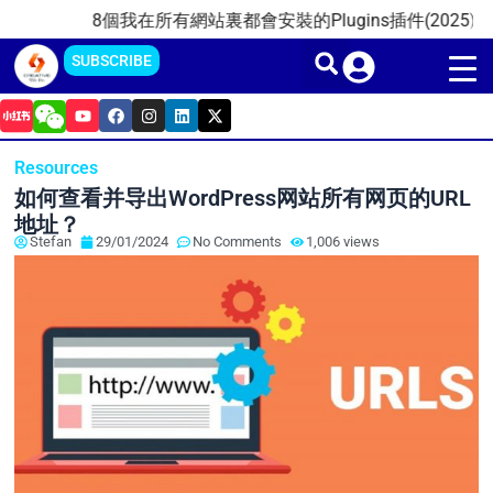
Skip
8個我在所有網站裏都會安裝的Plugins插件(2025)
20
to
SUBSCRIBE
content
Y
F
I
L
X
o
a
n
i
-
u
c
s
n
t
t
e
t
k
w
Resources
u
b
a
e
i
b
o
g
d
t
如何查看并导出WordPress网站所有网页的URL
e
o
r
i
t
k
a
n
e
地址？
m
r
Stefan
29/01/2024
No Comments
1,006 views