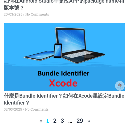
如何在Android Studio中更改APP的package name和
版本號？
20/03/2025
No Comments
什麼是Bundle Identifier？如何在Xcode里設定Bundle
Identifier？
03/03/2025
No Comments
«
1
2
3
…
29
»