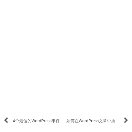
Prev
4个最佳的WordPress事件日历插件
如何在WordPress文章中插入代码片段？