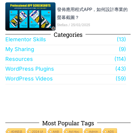
發佈應用程式APP，如何設計專業的
螢幕截圖？
Stefan
25/02/2025
Categories
Elementor Skills
(13)
My Sharing
(9)
Resources
(114)
WordPress Plugins
(43)
WordPress Videos
(59)
Most Popular Tags
404错误
2024 UI
AAB
Ad Hoc
Admin
ADS