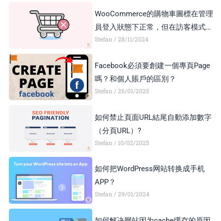
區別？
WooCommerce的購物車圖標在管理
員登入狀態下正常，但在訪客模式下
Stefan
28/11/2024
顯示異常，如何解決？
Facebook必須要創建一個專頁Page
嗎？和個人賬戶的區別？
Stefan
26/01/2025
如何禁止頁面URL結尾自動添加數字
（分頁URL）?
Stefan
10/02/2025
如何把WordPress网站转换成手机
APP？
Stefan
29/01/2024
如何解决网站因为cache缓存的原因