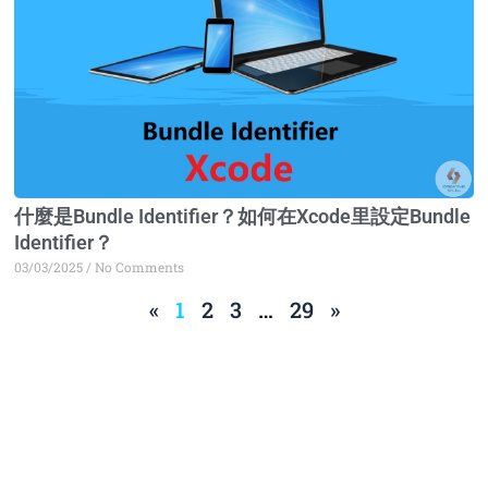
什麼是Bundle Identifier？如何在Xcode里設定Bundle
Identifier？
03/03/2025
No Comments
«
1
2
3
…
29
»