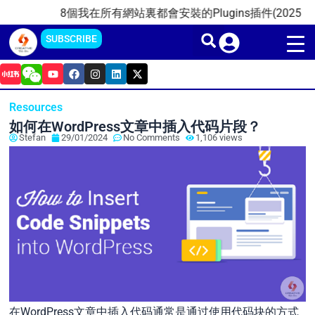
Skip
8個我在所有網站裏都會安裝的Plugins插件(2025)
20
to
SUBSCRIBE
content
Y
F
I
L
X
o
a
n
i
-
u
c
s
n
t
t
e
t
k
w
Resources
u
b
a
e
i
b
o
g
d
t
如何在WordPress文章中插入代码片段？
e
o
r
i
t
Stefan
29/01/2024
No Comments
1,106 views
k
a
n
e
m
r
在WordPress文章中插入代码通常是通过使用代码块的方式