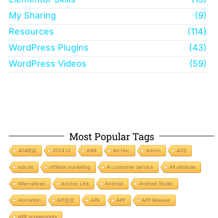
My Sharing
(9)
Resources
(114)
WordPress Plugins
(43)
WordPress Videos
(59)
Most Popular Tags
404错误
2024 UI
AAB
Ad Hoc
Admin
ADS
ads.txt
affiliate marketing
AI customer service
Alt attribute
Alternatives
Anchor Link
Android
Android Studio
Animation
API提交
APK
APP
APP Release
APP screenshots