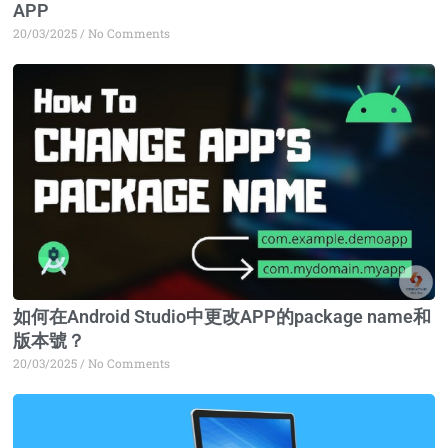
APP
20/03/2025
No Comments
如何在Android Studio中更改APP的package name和
版本號？
20/03/2025
No Comments