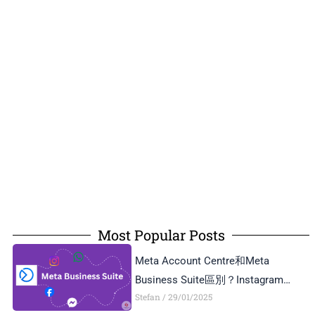
Most Popular Posts
Meta Account Centre和Meta
Business Suite區別？Instagram
Stefan
29/01/2025
Business Account和Creator Account