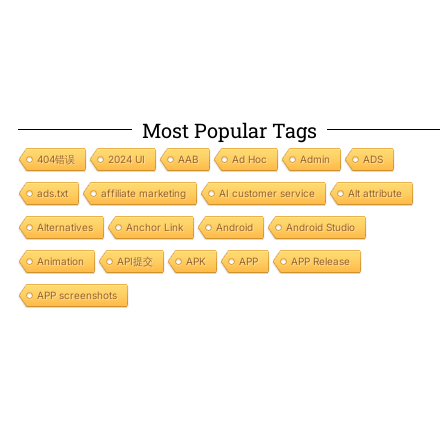
Most Popular Tags
404错误
2024 UI
AAB
Ad Hoc
Admin
ADS
ads.txt
affiliate marketing
AI customer service
Alt attribute
Alternatives
Anchor Link
Android
Android Studio
Animation
API提交
APK
APP
APP Release
APP screenshots