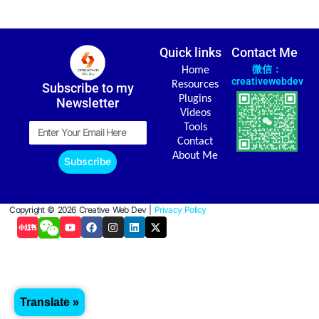
Quick links
Contact Me
微信：
Home
creativewebdev
Resources
Subscribe to my
Plugins
Newsletter
Videos
Email
Tools
Contact
About Me
Subscribe
Copyright © 2026 Creative Web Dev |
Privacy Policy
Y
F
I
L
X
o
a
n
i
-
u
c
s
n
t
t
e
t
k
w
u
b
a
e
i
b
o
g
d
t
e
o
r
i
t
k
a
n
e
Translate »
m
r