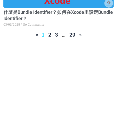
什麼是Bundle Identifier？如何在Xcode里設定Bundle
Identifier？
03/03/2025
No Comments
«
1
2
3
…
29
»