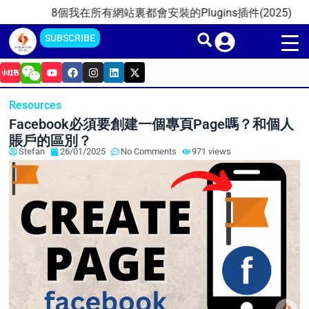
Skip
8個我在所有網站裏都會安裝的Plugins插件(2025)
202
to
SUBSCRIBE
content
Y
F
I
L
X
o
a
n
i
-
u
c
s
n
t
t
e
t
k
w
Resources
u
b
a
e
i
b
o
g
d
t
Facebook必須要創建一個專頁Page嗎？和個人
e
o
r
i
t
k
a
n
e
賬戶的區別？
m
r
Stefan
26/01/2025
No Comments
971 views