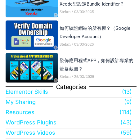
Xcode里設定Bundle Identifier？
Stefan
03/03/2025
如何驗證網站的所有權？（Google
Developer Account）
Stefan
03/03/2025
發佈應用程式APP，如何設計專業的
螢幕截圖？
Stefan
25/02/2025
Categories
Elementor Skills
(13)
My Sharing
(9)
Resources
(114)
WordPress Plugins
(43)
WordPress Videos
(59)