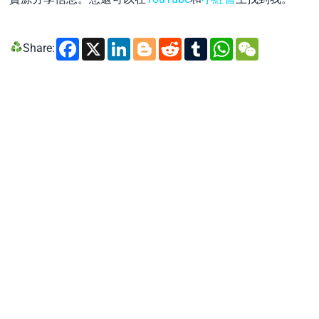
Facebook
X
LinkedIn
Blogger
Reddit
Tumblr
WhatsA
WeCh
Share: