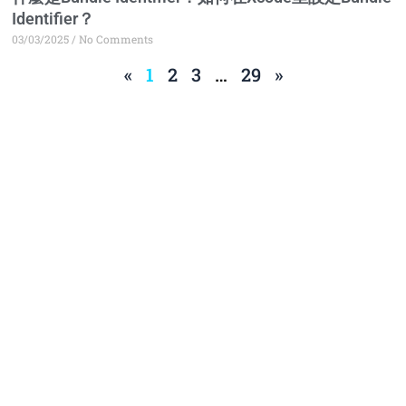
Identifier？
03/03/2025
No Comments
«
1
2
3
…
29
»