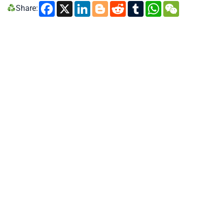
Facebook
X
LinkedIn
Blogger
Reddit
Tumblr
WhatsA
WeCh
Share: