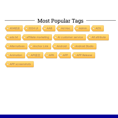
Most Popular Tags
404错误
2024 UI
AAB
Ad Hoc
Admin
ADS
ads.txt
affiliate marketing
AI customer service
Alt attribute
Alternatives
Anchor Link
Android
Android Studio
Animation
API提交
APK
APP
APP Release
APP screenshots