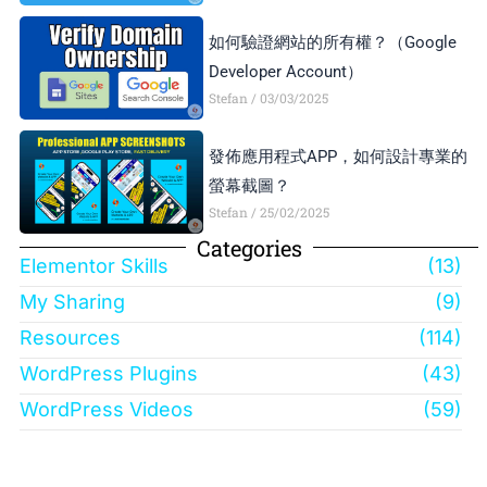
如何驗證網站的所有權？（Google
Developer Account）
Stefan
03/03/2025
發佈應用程式APP，如何設計專業的
螢幕截圖？
Stefan
25/02/2025
Categories
Elementor Skills
(13)
My Sharing
(9)
Resources
(114)
WordPress Plugins
(43)
WordPress Videos
(59)