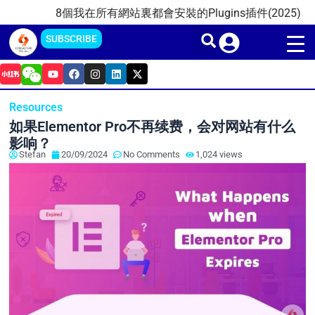
Skip
8個我在所有網站裏都會安裝的Plugins插件(2025)
202
to
SUBSCRIBE
content
Y
F
I
L
X
o
a
n
i
-
u
c
s
n
t
t
e
t
k
w
Resources
u
b
a
e
i
b
o
g
d
t
如果Elementor Pro不再续费，会对网站有什么
e
o
r
i
t
k
a
n
e
影响？
m
r
Stefan
20/09/2024
No Comments
1,024 views