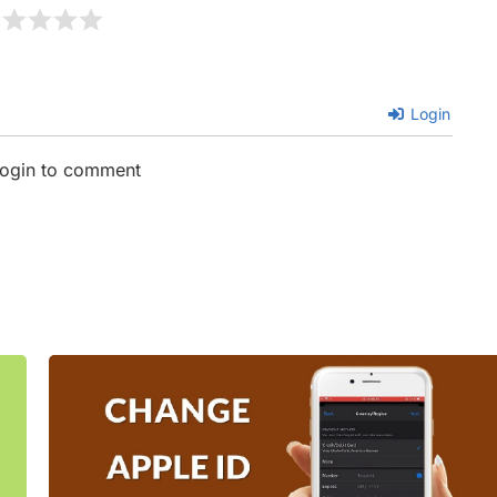
Login
login to comment
ge
Page
Page
Page