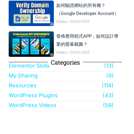
如何驗證網站的所有權？
（Google Developer Account）
Stefan
03/03/2025
發佈應用程式APP，如何設計專
業的螢幕截圖？
Stefan
25/02/2025
Categories
Elementor Skills
(13)
My Sharing
(9)
Resources
(114)
WordPress Plugins
(43)
WordPress Videos
(59)