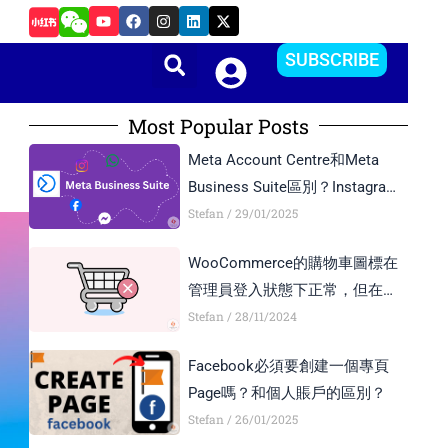
Y
F
I
L
X
如何在Android Studio中更改APP的package name和版本
o
a
n
i
-
u
c
s
n
t
t
e
t
k
w
SUBSCRIBE
u
b
a
e
i
b
o
g
d
t
e
o
r
i
t
k
a
n
e
Most Popular Posts
m
r
Meta Account Centre和Meta
Business Suite區別？Instagram
Business Account和Creator
Stefan
29/01/2025
Account區別？
WooCommerce的購物車圖標在
管理員登入狀態下正常，但在訪
客模式下顯示異常，如何解決？
Stefan
28/11/2024
Facebook必須要創建一個專頁
Page嗎？和個人賬戶的區別？
Stefan
26/01/2025