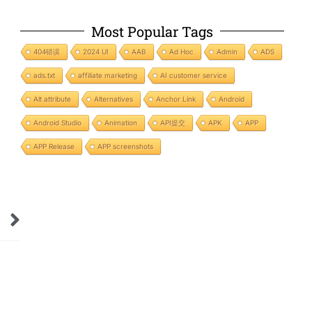
Most Popular Tags
404错误
2024 UI
AAB
Ad Hoc
Admin
ADS
ads.txt
affiliate marketing
AI customer service
Alt attribute
Alternatives
Anchor Link
Android
Android Studio
Animation
API提交
APK
APP
APP Release
APP screenshots
Next