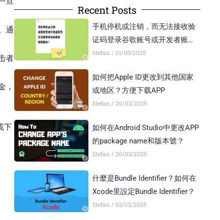
一旦
Recent Posts
手机停机或注销，而无法接收验
。通
证码登录谷歌账号或开发者账号
怎么办？
Stefan
01/05/2025
击者
如何把Apple ID更改到其他国家
金，
或地区？方便下载APP
Stefan
20/03/2025
或下
如何在Android Studio中更改APP
的package name和版本號？
Stefan
20/03/2025
什麼是Bundle Identifier？如何在
Xcode里設定Bundle Identifier？
Stefan
03/03/2025