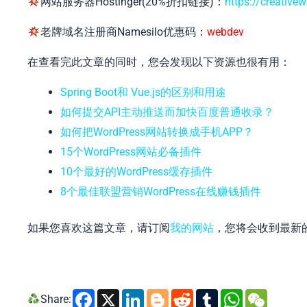
网站服务器Hostinger(20%折扣链接)：
https://creative
老牌域名注册商Namesilo优惠码：
webdev
在查看完此文章的同时，您会发现以下资源也很有用：
Spring Boot和 Vue.js的区别和用途
如何提交API主动推送而加快百度普通收录？
如何把WordPress网站转换成手机APP？
15个WordPress网站必备插件
10个最好的WordPress缓存插件
8个最佳联盟营销WordPress在线赚钱插件
如果您喜欢这篇文章，请订阅
我的网站
，您将会收到最新
Facebook
X
LinkedIn
Blogger
Reddit
Tumblr
Whats
WeC
Share: