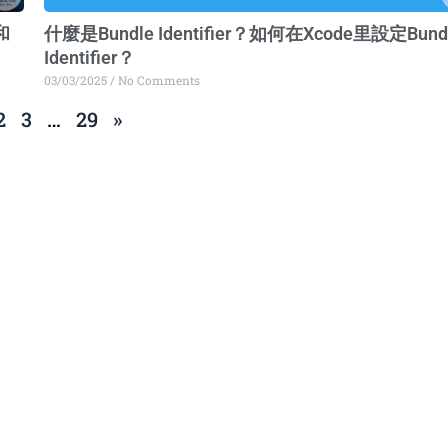
和
什麼是Bundle Identifier？如何在Xcode里設定Bund
Identifier？
03/03/2025
No Comments
2
3
…
29
»