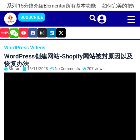
Skip
r系列-15分鐘介紹Elementor所有基本功能
如何完美的把WordPr
to
SUBSCRIBE
content
Y
F
I
L
X
o
a
n
i
-
u
c
s
n
t
t
e
t
k
w
WordPress Videos
u
b
a
e
i
b
o
g
d
t
WordPress创建网站-Shopify网站被封原因以及
e
o
r
i
t
k
a
n
e
恢复办法
m
r
Stefan
16/11/2023
No Comments
707 views