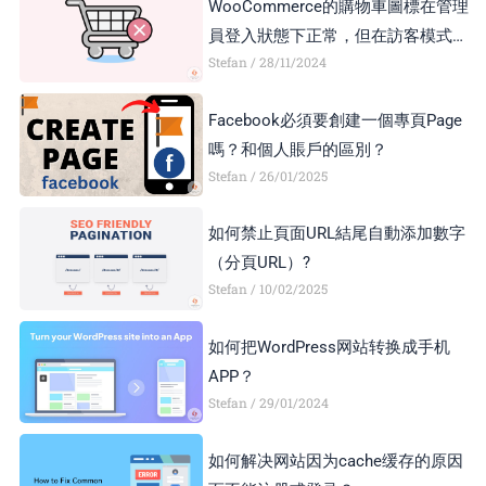
WooCommerce的購物車圖標在管理
員登入狀態下正常，但在訪客模式下
Stefan
28/11/2024
顯示異常，如何解決？
Facebook必須要創建一個專頁Page
嗎？和個人賬戶的區別？
Stefan
26/01/2025
如何禁止頁面URL結尾自動添加數字
（分頁URL）?
Stefan
10/02/2025
如何把WordPress网站转换成手机
APP？
Stefan
29/01/2024
如何解决网站因为cache缓存的原因