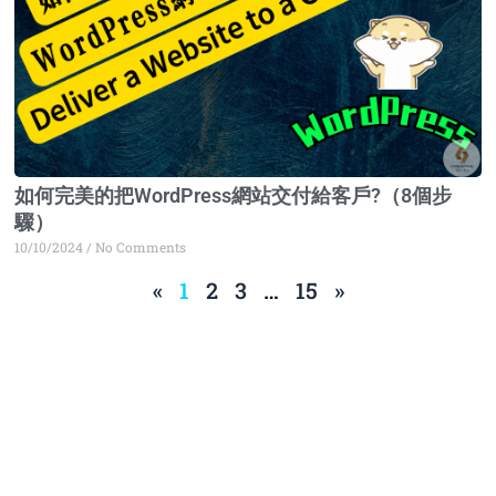
如何完美的把WordPress網站交付給客戶?（8個步
驟）
10/10/2024
No Comments
«
1
2
3
…
15
»