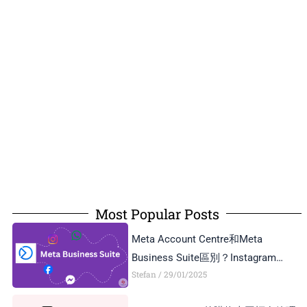
Most Popular Posts
Meta Account Centre和Meta
Business Suite區別？Instagram
Stefan
29/01/2025
Business Account和Creator Account
區別？