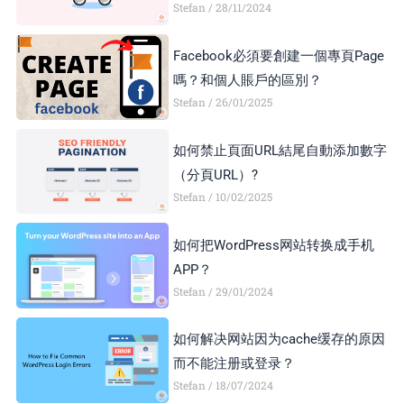
Stefan
28/11/2024
顯示異常，如何解決？
Facebook必須要創建一個專頁Page
嗎？和個人賬戶的區別？
Stefan
26/01/2025
如何禁止頁面URL結尾自動添加數字
（分頁URL）?
Stefan
10/02/2025
如何把WordPress网站转换成手机
APP？
Stefan
29/01/2024
如何解决网站因为cache缓存的原因
而不能注册或登录？
Stefan
18/07/2024