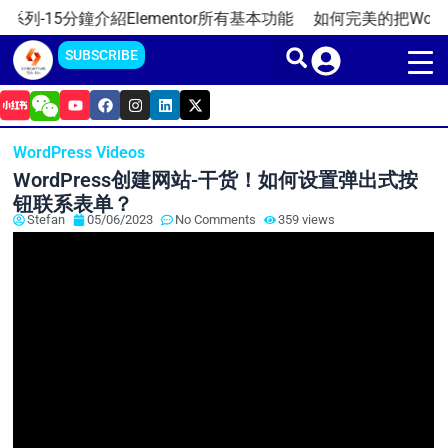
Skip
系列-15分鐘介紹Elementor所有基本功能
如何完美的把WordPre
to
SUBSCRIBE
content
Y
F
I
L
X
o
a
n
i
-
u
c
s
n
t
t
e
t
k
w
WordPress Videos
u
b
a
e
i
b
o
g
d
t
WordPress创建网站-干货！如何设置弹出式按
e
o
r
i
t
k
a
n
e
钮联系表单？
m
r
Stefan
05/06/2023
No Comments
359 views