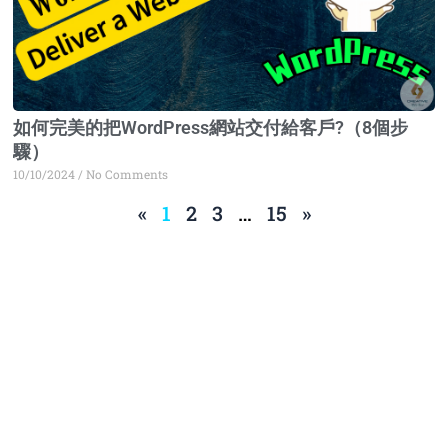
如何完美的把WordPress網站交付給客戶?（8個步
驟）
10/10/2024
No Comments
«
1
2
3
…
15
»