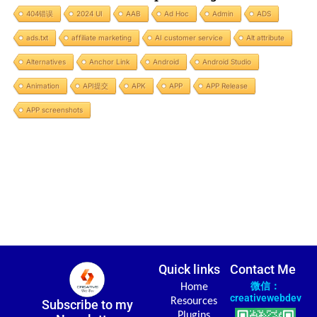
404错误
2024 UI
AAB
Ad Hoc
Admin
ADS
ads.txt
affiliate marketing
AI customer service
Alt attribute
Alternatives
Anchor Link
Android
Android Studio
Animation
API提交
APK
APP
APP Release
APP screenshots
Quick links
Contact Me
微信：
Home
creativewebdev
Resources
Subscribe to my
Plugins