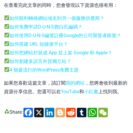
在查看完此文章的同時，您會發現以下資源也很有用：
如何順利轉移網站域名到另一個服務供應商？
如何免費申請D-U-N-S鄧白氏編碼？
如何使用D-U-N-S編號註冊Google的公司開發者賬號？
如何搭建 URL 短鏈接平台？
如何把網站封裝成 App 並上架 Google 和 Apple？
如何創建多語言外貿獨立站？
4 個最流行的WordPress免費主題
如果您喜歡這篇文章，請訂閱
我的網站
，您將會收到最新的
資源分享信息。您還可以在
YouTube
和
小紅書
上找到我。
Facebook
X
LinkedIn
Blogger
Reddit
Tumblr
WhatsA
WeCh
Share: