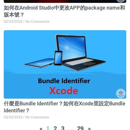
如何在Android Studio中更改APP的package name和
版本號？
20/03/2025
No Comments
什麼是Bundle Identifier？如何在Xcode里設定Bundle
Identifier？
03/03/2025
No Comments
«
1
2
3
…
29
»