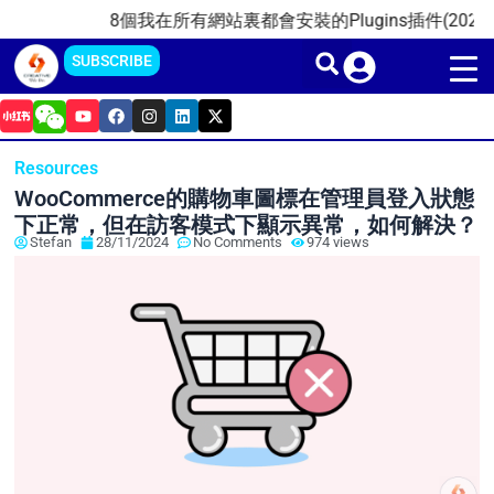
Skip
8個我在所有網站裏都會安裝的Plugins插件(2025)
2
to
SUBSCRIBE
content
Y
F
I
L
X
o
a
n
i
-
u
c
s
n
t
t
e
t
k
w
Resources
u
b
a
e
i
b
o
g
d
t
WooCommerce的購物車圖標在管理員登入狀態
e
o
r
i
t
k
a
n
e
下正常，但在訪客模式下顯示異常，如何解決？
m
r
Stefan
28/11/2024
No Comments
974 views