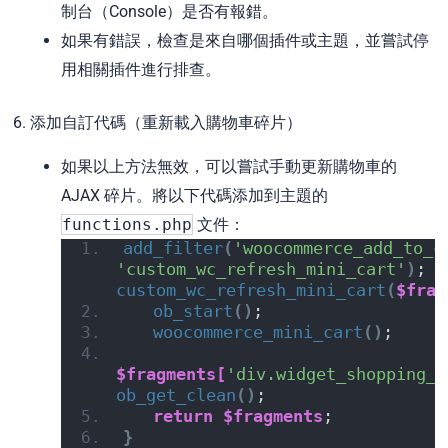
制台（Console）是否有報錯。
如果有錯誤，檢查是來自哪個插件或主題，並嘗試停
用相關插件進行排查。
6. 添加自訂代碼（重新載入購物車碎片）
如果以上方法無效，可以嘗試手動更新購物車的
AJAX 碎片。將以下代碼添加到主題的
functions.php
文件：
add_filter
(
'woocommerce_add_to_c
'custom_wc_refresh_mini_cart'
)
; 
f
custom_wc_refresh_mini_cart
(
$frag
ob_start
()
; 
woocommerce_mini_cart
()
; 
$fragments[
'div.widget_shopping_c
ob_get_clean
()
; 
return
$fragments
; 
}