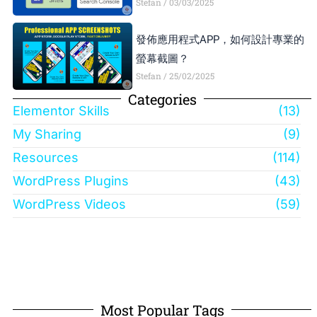
Stefan
03/03/2025
發佈應用程式APP，如何設計專業的
螢幕截圖？
Stefan
25/02/2025
Categories
Elementor Skills
(13)
My Sharing
(9)
Resources
(114)
WordPress Plugins
(43)
WordPress Videos
(59)
Most Popular Tags