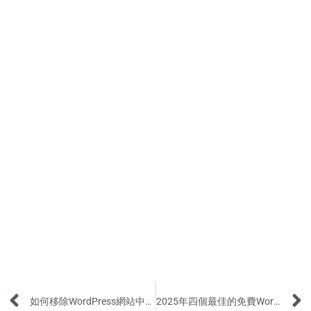
Prev
如何移除WordPress網站中鏈接的下劃線？
2025年四個最佳的免費WordPress主題推薦