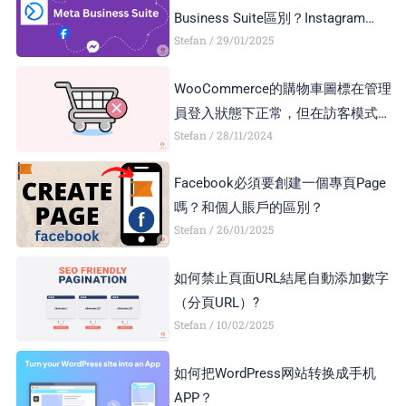
Business Suite區別？Instagram
Stefan
29/01/2025
Business Account和Creator Account
區別？
WooCommerce的購物車圖標在管理
員登入狀態下正常，但在訪客模式下
Stefan
28/11/2024
顯示異常，如何解決？
Facebook必須要創建一個專頁Page
嗎？和個人賬戶的區別？
Stefan
26/01/2025
如何禁止頁面URL結尾自動添加數字
（分頁URL）?
Stefan
10/02/2025
如何把WordPress网站转换成手机
APP？