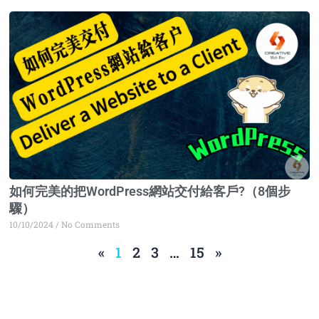
如何完美的把WordPress網站交付給客戶?（8個步
驟）
10/10/2024
No Comments
«
1
2
3
…
15
»