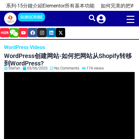
Skip
系列-15分鐘介紹Elementor所有基本功能
如何完美的把WordPr
to
SUBSCRIBE
content
Y
F
I
L
X
o
a
n
i
-
u
c
s
n
t
t
e
t
k
w
WordPress Videos
u
b
a
e
i
b
o
g
d
t
WordPress创建网站-如何把网站从Shopify转移
e
o
r
i
t
k
a
n
e
到WordPress?
m
r
Stefan
03/06/2023
No Comments
174 views