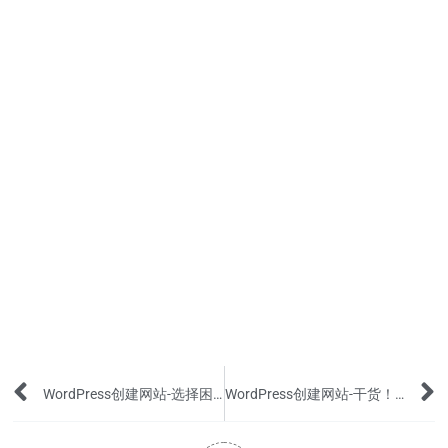
Prev
WordPress创建网站-选择困难？WordPress和Shopify的本质区别
WordPress创建网站-干货！网站里不同图片的具体要求