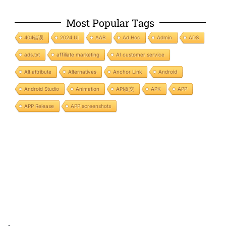
Most Popular Tags
404错误
2024 UI
AAB
Ad Hoc
Admin
ADS
ads.txt
affiliate marketing
AI customer service
Alt attribute
Alternatives
Anchor Link
Android
Android Studio
Animation
API提交
APK
APP
APP Release
APP screenshots