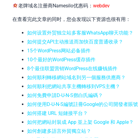
老牌域名注册商Namesilo优惠码：
webdev
在查看完此文章的同时，您会发现以下资源也很有用：
如何设置外贸独立站多客服WhatsApp聊天功能？
如何提交API主动推送而加快百度普通收录？
15个WordPress网站必备插件
10个最好的WordPress缓存插件
8个最佳联盟营销WordPress在线赚钱插件
如何順利轉移網站域名到另一個服務供應商？
如何順利把網站共享主機轉移到VPS主機？
如何免費申請D-U-N-S鄧白氏編碼？
如何使用D-U-N-S編號註冊Google的公司開發者賬
如何搭建 URL 短鏈接平台？
如何把網站封裝成 App 並上架 Google 和 Apple？
如何創建多語言外貿獨立站？