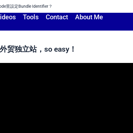
e Developer Account）
ideos
Tools
Contact
About Me
外贸独立站，so easy！