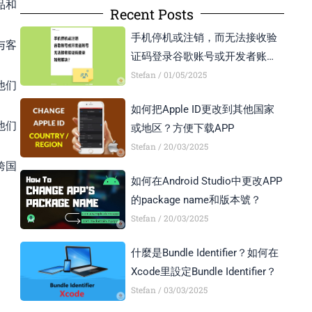
品和
Recent Posts
手机停机或注销，而无法接收验
与客
证码登录谷歌账号或开发者账号
怎么办？
Stefan
01/05/2025
他们
如何把Apple ID更改到其他国家
他们
或地区？方便下载APP
Stefan
20/03/2025
跨国
如何在Android Studio中更改APP
的package name和版本號？
Stefan
20/03/2025
什麼是Bundle Identifier？如何在
Xcode里設定Bundle Identifier？
Stefan
03/03/2025