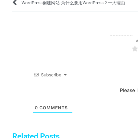
Prev
WordPress创建网站-为什么要用WordPress？十大理由
A
Subscribe
Please 
0
COMMENTS
Related Posts