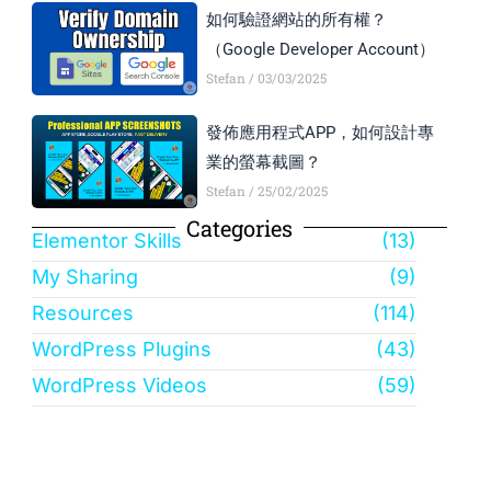
如何驗證網站的所有權？
（Google Developer Account）
Stefan
03/03/2025
發佈應用程式APP，如何設計專
業的螢幕截圖？
Stefan
25/02/2025
Categories
Elementor Skills
(13)
My Sharing
(9)
Resources
(114)
WordPress Plugins
(43)
WordPress Videos
(59)