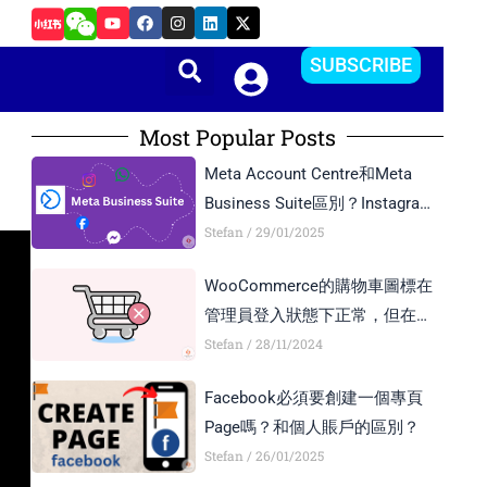
Y
F
I
L
X
發佈應用程式APP，如何設計專業的螢幕截圖？
o
a
n
i
-
u
c
s
n
t
t
e
t
k
w
SUBSCRIBE
u
b
a
e
i
b
o
g
d
t
e
o
r
i
t
k
a
n
e
Most Popular Posts
m
r
Meta Account Centre和Meta
Business Suite區別？Instagram
Business Account和Creator
Stefan
29/01/2025
Account區別？
WooCommerce的購物車圖標在
管理員登入狀態下正常，但在訪
客模式下顯示異常，如何解決？
Stefan
28/11/2024
Facebook必須要創建一個專頁
Page嗎？和個人賬戶的區別？
Stefan
26/01/2025