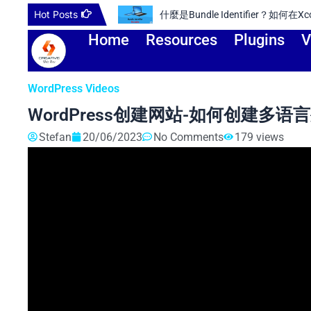
Skip
Hot Posts
如何驗證網站的所有權？（Googl
to
Home
Resources
Plugins
V
content
WordPress Videos
WordPress创建网站-如何创建多语言
Stefan
20/06/2023
No Comments
179 views