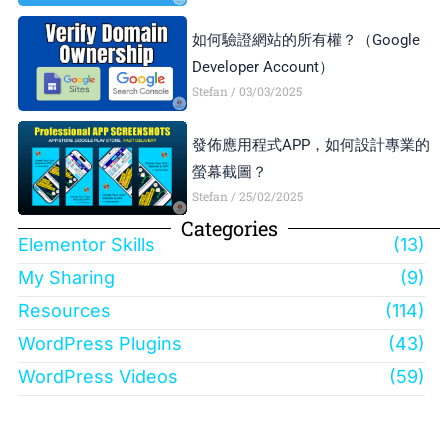
如何驗證網站的所有權？（Google
Developer Account）
Stefan
03/03/2025
發佈應用程式APP，如何設計專業的
螢幕截圖？
Stefan
25/02/2025
Categories
Elementor Skills
(13)
My Sharing
(9)
Resources
(114)
WordPress Plugins
(43)
WordPress Videos
(59)