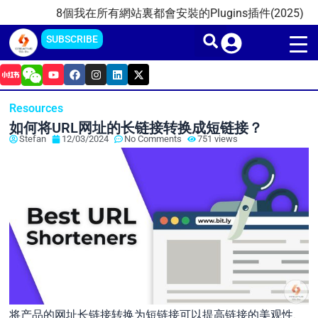
Skip
8個我在所有網站裏都會安裝的Plugins插件(2025)
2025
to
SUBSCRIBE
content
Y
F
I
L
X
o
a
n
i
-
u
c
s
n
t
t
e
t
k
w
Resources
u
b
a
e
i
b
o
g
d
t
如何将URL网址的长链接转换成短链接？
e
o
r
i
t
Stefan
12/03/2024
No Comments
751 views
k
a
n
e
m
r
将产品的网址长链接转换为短链接可以提高链接的美观性、