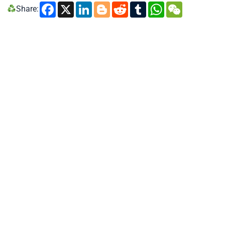
Facebook
X
LinkedIn
Blogger
Reddit
Tumblr
WhatsA
WeCh
Share: