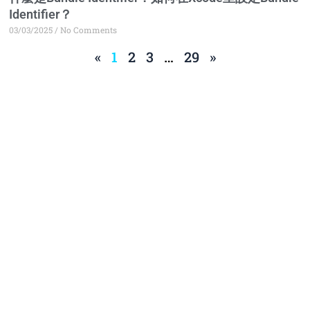
Identifier？
03/03/2025
No Comments
«
1
2
3
…
29
»