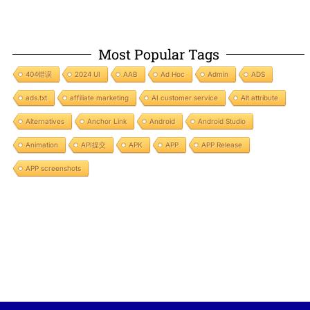
Most Popular Tags
404错误
2024 UI
AAB
Ad Hoc
Admin
ADS
ads.txt
affiliate marketing
AI customer service
Alt attribute
Alternatives
Anchor Link
Android
Android Studio
Animation
API提交
APK
APP
APP Release
APP screenshots