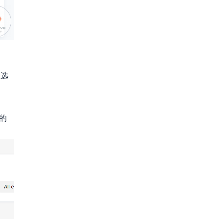
板选
你的