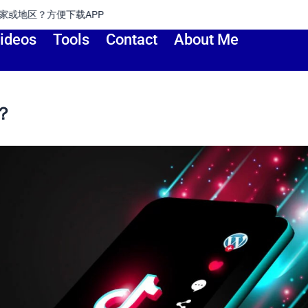
地区？方便下载APP
ideos
Tools
Contact
About Me
？