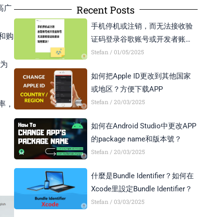
Recent Posts
高广
手机停机或注销，而无法接收验
和购
证码登录谷歌账号或开发者账号
怎么办？
Stefan
01/05/2025
行为
如何把Apple ID更改到其他国家
或地区？方便下载APP
Stefan
20/03/2025
率，
如何在Android Studio中更改APP
的package name和版本號？
Stefan
20/03/2025
什麼是Bundle Identifier？如何在
Xcode里設定Bundle Identifier？
Stefan
03/03/2025