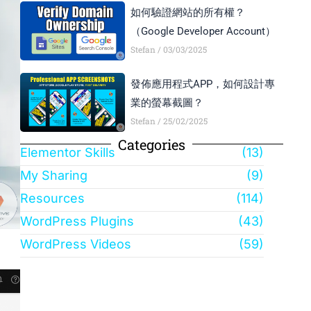
如何驗證網站的所有權？
（Google Developer Account）
Stefan
03/03/2025
發佈應用程式APP，如何設計專
業的螢幕截圖？
Stefan
25/02/2025
Categories
Elementor Skills
(13)
My Sharing
(9)
Resources
(114)
WordPress Plugins
(43)
WordPress Videos
(59)