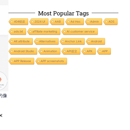
Most Popular Tags
404错误
2024 UI
AAB
Ad Hoc
Admin
ADS
ads.txt
affiliate marketing
AI customer service
Alt attribute
Alternatives
Anchor Link
Android
Android Studio
Animation
API提交
APK
APP
APP Release
APP screenshots
新的像