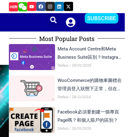
Y
F
I
L
X
如何在Android Studio中更改APP的package name和版本
o
a
n
i
-
u
c
s
n
t
t
e
t
k
w
SUBSCRIBE
u
b
a
e
i
b
o
g
d
t
e
o
r
i
t
k
a
n
e
Most Popular Posts
m
r
Meta Account Centre和Meta
Business Suite區別？Instagram
Business Account和Creator
Stefan
29/01/2025
Account區別？
WooCommerce的購物車圖標在
管理員登入狀態下正常，但在訪
客模式下顯示異常，如何解決？
Stefan
28/11/2024
Facebook必須要創建一個專頁
Page嗎？和個人賬戶的區別？
Stefan
26/01/2025