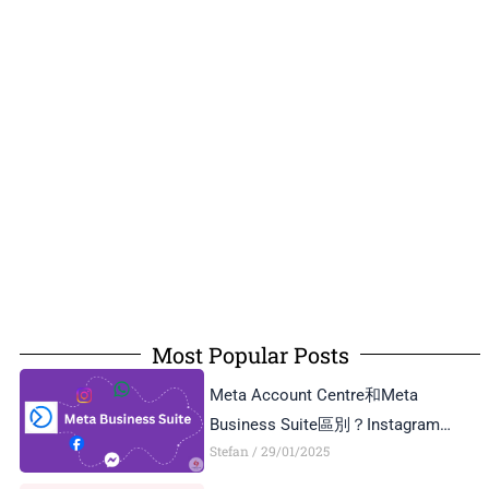
Most Popular Posts
Meta Account Centre和Meta
Business Suite區別？Instagram
Stefan
29/01/2025
Business Account和Creator Account
區別？