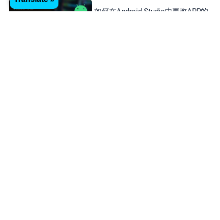
如何在Android Studio中更改APP的
package name和版本號？
Stefan
20/03/2025
什麼是Bundle Identifier？如何在
Xcode里設定Bundle Identifier？
Stefan
03/03/2025
如何驗證網站的所有權？（Google
Developer Account）
Stefan
03/03/2025
發佈應用程式APP，如何設計專業的
螢幕截圖？
Stefan
25/02/2025
Categories
Elementor Skills
(13)