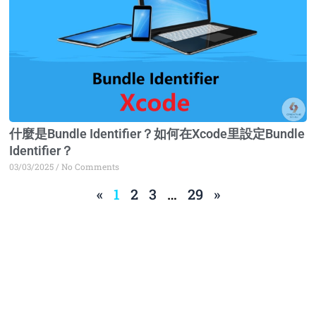
什麼是Bundle Identifier？如何在Xcode里設定Bundle
Identifier？
03/03/2025
No Comments
«
1
2
3
…
29
»