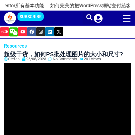
Skip
ntor所有基本功能
如何完美的把WordPress網站交付給客戶?（
to
SUBSCRIBE
content
Y
F
I
L
X
o
a
n
i
-
u
c
s
n
t
t
e
t
k
w
Resources
u
b
a
e
i
b
o
g
d
t
超级干货，如何PS批处理图片的大小和尺寸?
e
o
r
i
t
Stefan
26/05/2023
No Comments
201 views
k
a
n
e
m
r