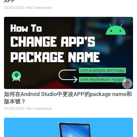
APP
20/03/2025
No Comments
如何在Android Studio中更改APP的package name和
版本號？
20/03/2025
No Comments