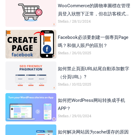
WooCommerce的購物車圖標在管理
員登入狀態下正常，但在訪客模式下
Stefan
28/11/2024
顯示異常，如何解決？
Facebook必須要創建一個專頁Page
嗎？和個人賬戶的區別？
Stefan
26/01/2025
如何禁止頁面URL結尾自動添加數字
（分頁URL）?
Stefan
10/02/2025
如何把WordPress网站转换成手机
APP？
Stefan
29/01/2024
如何解决网站因为cache缓存的原因