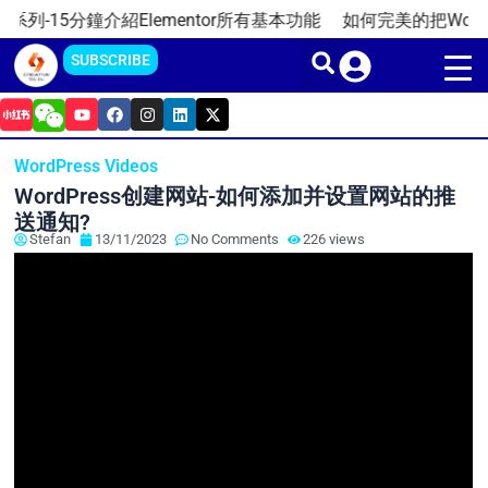
Skip
系列-15分鐘介紹Elementor所有基本功能
如何完美的把WordPre
to
SUBSCRIBE
content
Y
F
I
L
X
o
a
n
i
-
u
c
s
n
t
t
e
t
k
w
WordPress Videos
u
b
a
e
i
b
o
g
d
t
WordPress创建网站-如何添加并设置网站的推
e
o
r
i
t
k
a
n
e
送通知?
m
r
Stefan
13/11/2023
No Comments
226 views