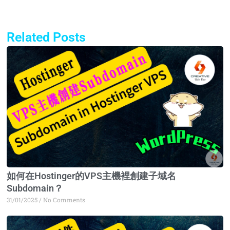
Related Posts
Page
Page
Page
Page
如何在Hostinger的VPS主機裡創建子域名
Subdomain？
31/01/2025
No Comments