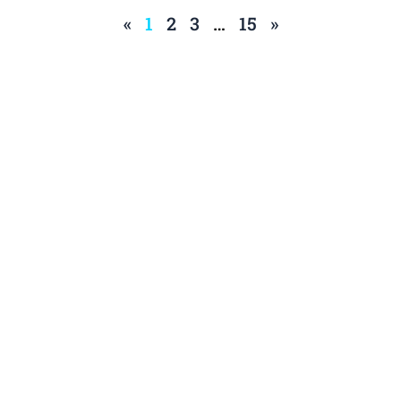
«
1
2
3
…
15
»