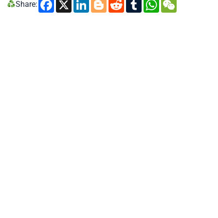
Facebook
X
LinkedIn
Blogger
Reddit
Tumblr
WhatsA
WeCh
Share: