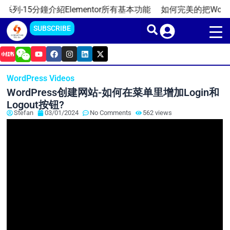
Skip
列-15分鐘介紹Elementor所有基本功能
如何完美的把WordPre
to
SUBSCRIBE
content
Y
F
I
L
X
o
a
n
i
-
u
c
s
n
t
t
e
t
k
w
WordPress Videos
u
b
a
e
i
b
o
g
d
t
WordPress创建网站-如何在菜单里增加Login和
e
o
r
i
t
k
a
n
e
Logout按钮?
m
r
Stefan
03/01/2024
No Comments
562 views