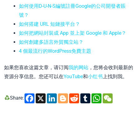
如何使用D-U-N-S編號註冊Google的公司開發者賬
號？
如何搭建 URL 短鏈接平台？
如何把網站封裝成 App 並上架 Google 和 Apple？
如何創建多語言外貿獨立站？
4 個最流行的WordPress免費主題
如果您喜欢这篇文章，请订阅
我的网站
，您将会收到最新的
资源分享信息。您还可以在
YouTube
和
小红书
上找到我。
Facebook
X
LinkedIn
Blogger
Reddit
Tumblr
WhatsA
WeCh
Share: