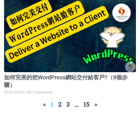
如何完美的把WordPress網站交付給客戶?（8個步
驟）
10/10/2024
No Comments
«
1
2
3
…
15
»