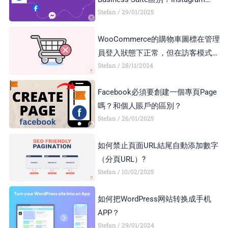
Stefan
29/01/2025
Business Account和Creator Account
區別？
WooCommerce的購物車圖標在管理
員登入狀態下正常，但在訪客模式下
Stefan
28/11/2024
顯示異常，如何解決？
Facebook必須要創建一個專頁Page
嗎？和個人賬戶的區別？
Stefan
26/01/2025
如何禁止頁面URL結尾自動添加數字
（分頁URL）?
Stefan
10/02/2025
如何把WordPress网站转换成手机
APP？
Stefan
29/01/2024