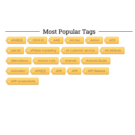
Most Popular Tags
404错误
2024 UI
AAB
Ad Hoc
Admin
ADS
ads.txt
affiliate marketing
AI customer service
Alt attribute
Alternatives
Anchor Link
Android
Android Studio
Animation
API提交
APK
APP
APP Release
APP screenshots