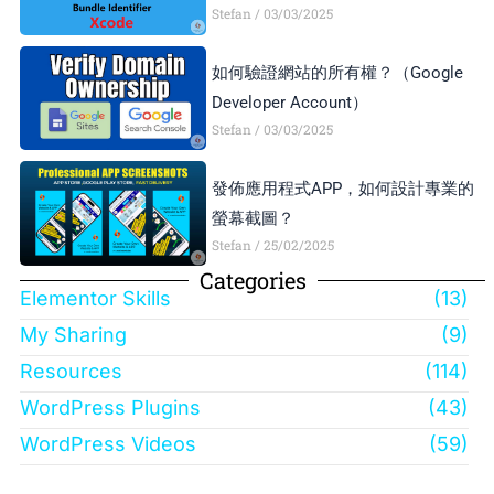
Stefan
03/03/2025
如何驗證網站的所有權？（Google
Developer Account）
Stefan
03/03/2025
發佈應用程式APP，如何設計專業的
螢幕截圖？
Stefan
25/02/2025
Categories
Elementor Skills
(13)
My Sharing
(9)
Resources
(114)
WordPress Plugins
(43)
WordPress Videos
(59)