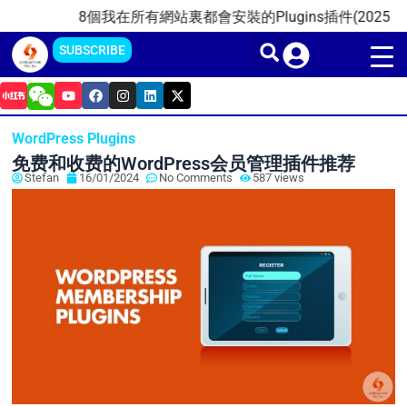
Skip
8個我在所有網站裏都會安裝的Plugins插件(2025)
20
to
SUBSCRIBE
content
Y
F
I
L
X
o
a
n
i
-
u
c
s
n
t
t
e
t
k
w
WordPress Plugins
u
b
a
e
i
b
o
g
d
t
免费和收费的WordPress会员管理插件推荐
e
o
r
i
t
Stefan
16/01/2024
No Comments
587 views
k
a
n
e
m
r