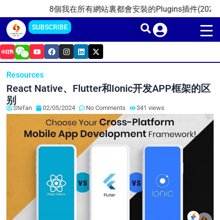
Skip
8個我在所有網站裏都會安裝的Plugins插件(2025)
2
to
SUBSCRIBE
content
Y
F
I
L
X
o
a
n
i
-
u
c
s
n
t
t
e
t
k
w
Resources
u
b
a
e
i
b
o
g
d
t
React Native、Flutter和Ionic开发APP框架的区
e
o
r
i
t
k
a
n
e
别
m
r
Stefan
02/05/2024
No Comments
341 views