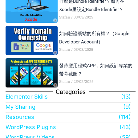
什麼是Bundle Identifier？如何在
Xcode里設定Bundle Identifier？
Stefan
03/03/2025
如何驗證網站的所有權？（Google
Developer Account）
Stefan
03/03/2025
發佈應用程式APP，如何設計專業的
螢幕截圖？
Stefan
25/02/2025
Categories
Elementor Skills
(13)
My Sharing
(9)
Resources
(114)
WordPress Plugins
(43)
WordPress Videos
(59)