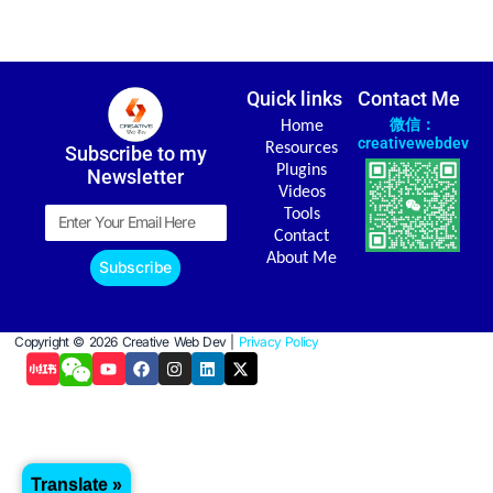
Quick links
Contact Me
微信：
Home
creativewebdev
Resources
Subscribe to my
Plugins
Newsletter
Videos
Email
Tools
Contact
About Me
Subscribe
Copyright © 2026 Creative Web Dev |
Privacy Policy
Y
F
I
L
X
o
a
n
i
-
u
c
s
n
t
t
e
t
k
w
u
b
a
e
i
b
o
g
d
t
e
o
r
i
t
k
a
n
e
Translate »
m
r