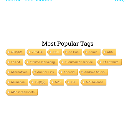
Most Popular Tags
404错误
2024 UI
AAB
Ad Hoc
Admin
ADS
ads.txt
affiliate marketing
AI customer service
Alt attribute
Alternatives
Anchor Link
Android
Android Studio
Animation
API提交
APK
APP
APP Release
APP screenshots