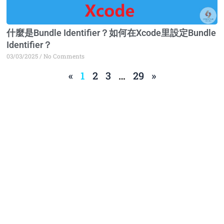
什麼是Bundle Identifier？如何在Xcode里設定Bundle
Identifier？
03/03/2025
No Comments
«
1
2
3
…
29
»