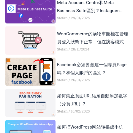
Meta Account Centre和Meta
Business Suite區別？Instagram
Stefan
29/01/2025
Business Account和Creator Account
區別？
WooCommerce的購物車圖標在管理
員登入狀態下正常，但在訪客模式下
Stefan
28/11/2024
顯示異常，如何解決？
Facebook必須要創建一個專頁Page
嗎？和個人賬戶的區別？
Stefan
26/01/2025
如何禁止頁面URL結尾自動添加數字
（分頁URL）?
Stefan
10/02/2025
如何把WordPress网站转换成手机