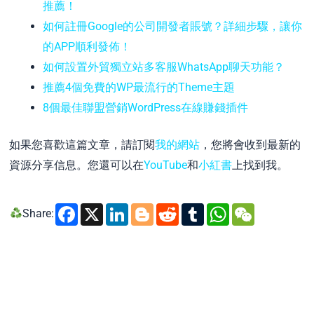
推薦！
如何註冊Google的公司開發者賬號？詳細步驟，讓你
的APP順利發佈！
如何設置外貿獨立站多客服WhatsApp聊天功能？
推薦4個免費的WP最流行的Theme主題
8個最佳聯盟營銷WordPress在線賺錢插件
如果您喜歡這篇文章，請訂閱
我的網站
，您將會收到最新的
資源分享信息。您還可以在
YouTube
和
小紅書
上找到我。
Facebook
X
LinkedIn
Blogger
Reddit
Tumblr
WhatsA
WeCh
Share: