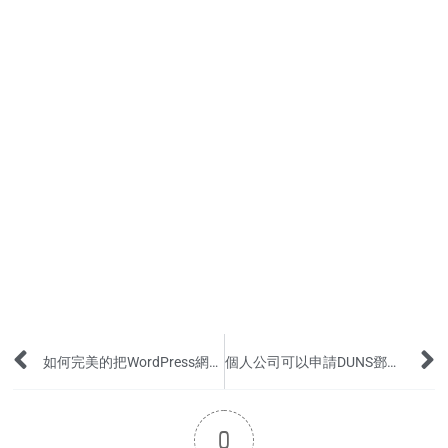
Prev
如何完美的把WordPress網站交付給客戶?（8個步驟）
個人公司可以申請DUNS鄧白氏編碼或者Apple公司開發者賬號嗎？
0