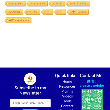
Alternatives
Anchor Link
Android
Android Studio
Animation
API提交
APK
APP
APP Release
APP screenshots
Quick links
Contact Me
微信：
Home
creativewebdev
Resources
Subscribe to my
Plugins
Newsletter
Videos
Email
Tools
Contact