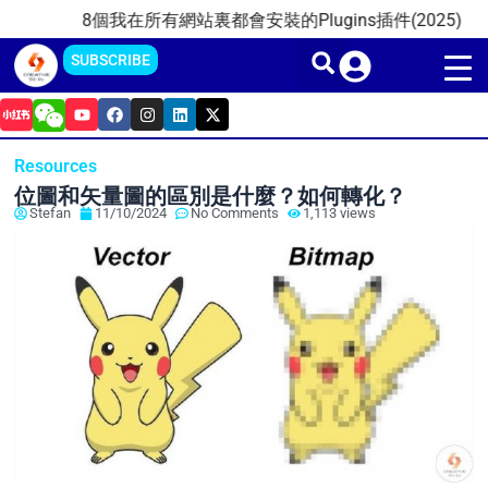
Skip
8個我在所有網站裏都會安裝的Plugins插件(2025)
2025
to
SUBSCRIBE
content
Y
F
I
L
X
o
a
n
i
-
u
c
s
n
t
t
e
t
k
w
Resources
u
b
a
e
i
b
o
g
d
t
位圖和矢量圖的區別是什麼？如何轉化？
e
o
r
i
t
Stefan
11/10/2024
No Comments
1,113 views
k
a
n
e
m
r