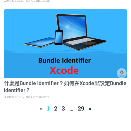
20/03/2025
No Comments
什麼是Bundle Identifier？如何在Xcode里設定Bundle
Identifier？
03/03/2025
No Comments
«
1
2
3
…
29
»