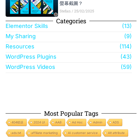
螢幕截圖？
Stefan
25/02/2025
Categories
Elementor Skills
(13)
My Sharing
(9)
Resources
(114)
WordPress Plugins
(43)
WordPress Videos
(59)
Most Popular Tags
404错误
2024 UI
AAB
Ad Hoc
Admin
ADS
ads.txt
affiliate marketing
AI customer service
Alt attribute