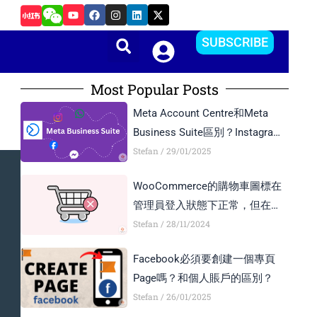
Y
F
I
L
X
如何在Android Studio中更改APP的package name和版本
o
a
n
i
-
u
c
s
n
t
t
e
t
k
w
SUBSCRIBE
u
b
a
e
i
b
o
g
d
t
e
o
r
i
t
k
a
n
e
Most Popular Posts
m
r
Meta Account Centre和Meta
Business Suite區別？Instagram
Business Account和Creator
Stefan
29/01/2025
Account區別？
WooCommerce的購物車圖標在
管理員登入狀態下正常，但在訪
客模式下顯示異常，如何解決？
Stefan
28/11/2024
Facebook必須要創建一個專頁
Page嗎？和個人賬戶的區別？
Stefan
26/01/2025