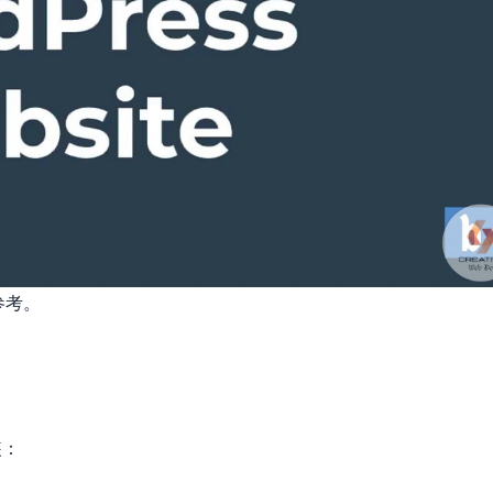
参考。
装：