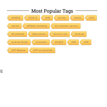
Most Popular Tags
404错误
2024 UI
AAB
Ad Hoc
Admin
ADS
ads.txt
affiliate marketing
AI customer service
Alt attribute
Alternatives
Anchor Link
Android
Android Studio
Animation
API提交
APK
APP
APP Release
APP screenshots
址