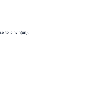
se_to_pinyin
(
url
):