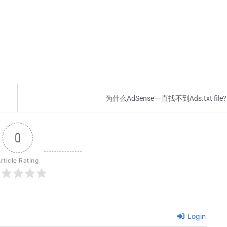
为什么AdSense一直找不到Ads.txt file?
0
rticle Rating
Login