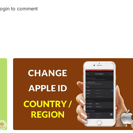
login to comment
ge
Page
Page
Page