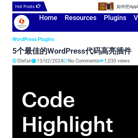
Skip
Hot Posts
如何把Apple ID更改到其他国家或
to
Home
Resources
Plugins
V
content
WordPress Plugins
5个最佳的WordPress代码高亮插件
Stefan
13/02/2024
No Comments
1,030 views