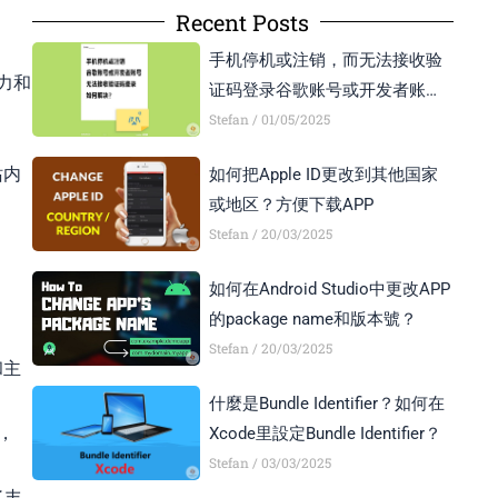
Recent Posts
手机停机或注销，而无法接收验
力和
证码登录谷歌账号或开发者账号
怎么办？
Stefan
01/05/2025
站内
如何把Apple ID更改到其他国家
或地区？方便下载APP
Stefan
20/03/2025
如何在Android Studio中更改APP
的package name和版本號？
Stefan
20/03/2025
和主
什麼是Bundle Identifier？如何在
，
Xcode里設定Bundle Identifier？
Stefan
03/03/2025
了丰