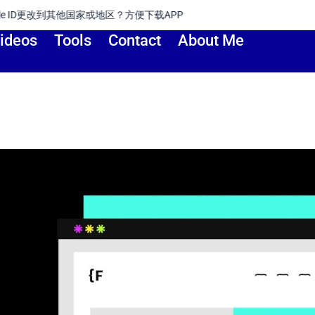
地区？方便下载APP
ideos
Tools
Contact
About Me