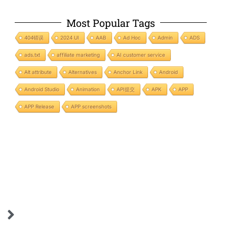
Most Popular Tags
404错误
2024 UI
AAB
Ad Hoc
Admin
ADS
ads.txt
affiliate marketing
AI customer service
Alt attribute
Alternatives
Anchor Link
Android
Android Studio
Animation
API提交
APK
APP
APP Release
APP screenshots
Next