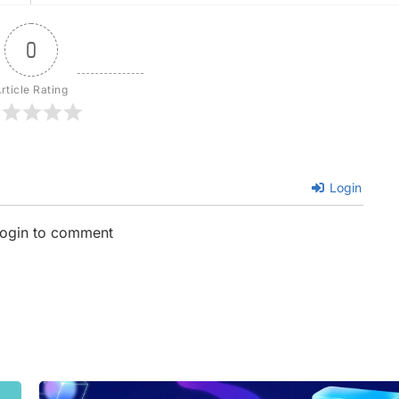
0
rticle Rating
Login
login to comment
ge
Page
Page
Page