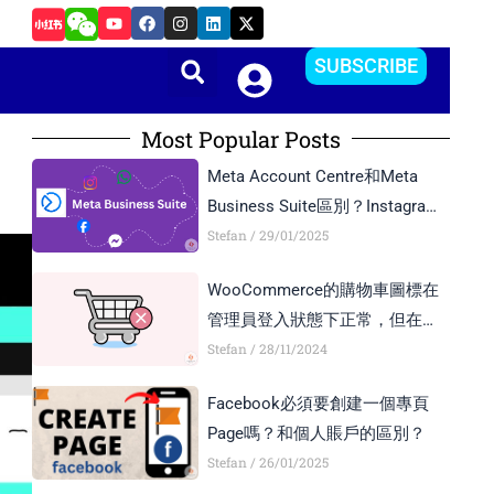
Y
F
I
L
X
如何在Android Studio中更改APP的package name和版本
o
a
n
i
-
u
c
s
n
t
t
e
t
k
w
SUBSCRIBE
u
b
a
e
i
b
o
g
d
t
e
o
r
i
t
k
a
n
e
Most Popular Posts
m
r
Meta Account Centre和Meta
Business Suite區別？Instagram
Business Account和Creator
Stefan
29/01/2025
Account區別？
WooCommerce的購物車圖標在
管理員登入狀態下正常，但在訪
客模式下顯示異常，如何解決？
Stefan
28/11/2024
Facebook必須要創建一個專頁
Page嗎？和個人賬戶的區別？
Stefan
26/01/2025