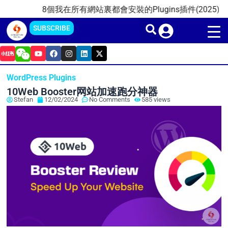
Skip
8個我在所有網站裏都會安裝的Plugins插件(2025)
202
to
SUBSCRIBE
content
Y
F
I
L
X
o
a
n
i
-
u
c
s
n
t
t
e
t
k
w
WordPress Plugins
u
b
a
e
i
b
o
g
d
t
10Web Booster网站加速跑分神器
e
o
r
i
t
Stefan
12/02/2024
No Comments
585 views
k
a
n
e
m
r