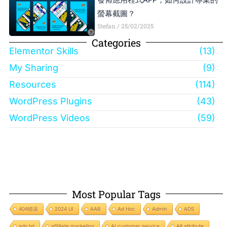
發佈應用程式APP，如何設計專業的
螢幕截圖？
Stefan
25/02/2025
Categories
Elementor Skills
(13)
My Sharing
(9)
Resources
(114)
WordPress Plugins
(43)
WordPress Videos
(59)
Most Popular Tags
404错误
2024 UI
AAB
Ad Hoc
Admin
ADS
ads.txt
affiliate marketing
AI customer service
Alt attribute