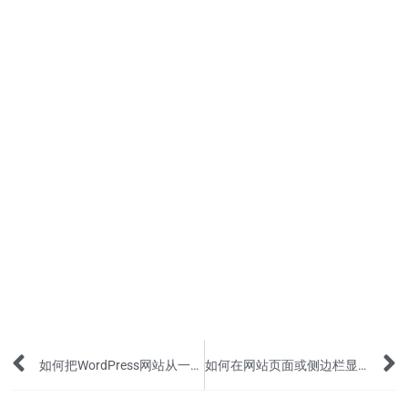
Prev
如何把WordPress网站从一个服务器或主机迁移到另一个？
如何在网站页面或侧边栏显示所有文章标签？