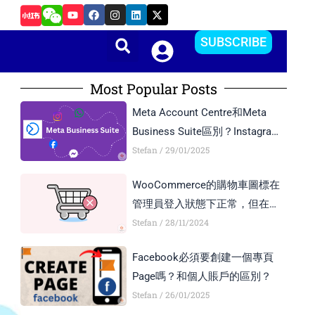
Y
F
I
L
X
如何在Android Studio中更改APP的package name和版本
o
a
n
i
-
u
c
s
n
t
t
e
t
k
w
SUBSCRIBE
u
b
a
e
i
b
o
g
d
t
e
o
r
i
t
k
a
n
e
Most Popular Posts
m
r
Meta Account Centre和Meta
Business Suite區別？Instagram
Business Account和Creator
Stefan
29/01/2025
Account區別？
WooCommerce的購物車圖標在
管理員登入狀態下正常，但在訪
客模式下顯示異常，如何解決？
Stefan
28/11/2024
Facebook必須要創建一個專頁
Page嗎？和個人賬戶的區別？
Stefan
26/01/2025