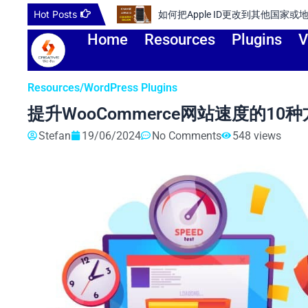
Skip
Hot Posts
如何把Apple ID更改到其他国家或
to
Home
Resources
Plugins
V
content
Resources
/
WordPress Plugins
提升WooCommerce网站速度的10
Stefan
19/06/2024
No Comments
548 views