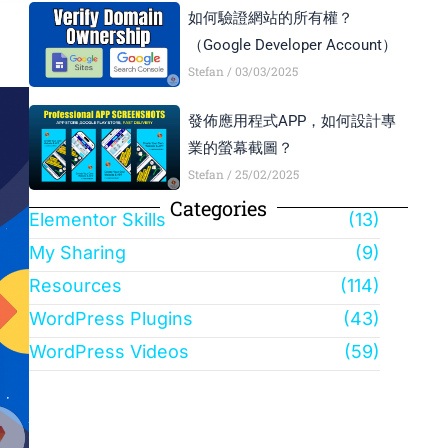
如何驗證網站的所有權？
（Google Developer Account）
。
Stefan
03/03/2025
發佈應用程式APP，如何設計專
業的螢幕截圖？
Stefan
25/02/2025
Categories
Elementor Skills
(13)
My Sharing
(9)
Resources
(114)
WordPress Plugins
(43)
WordPress Videos
(59)