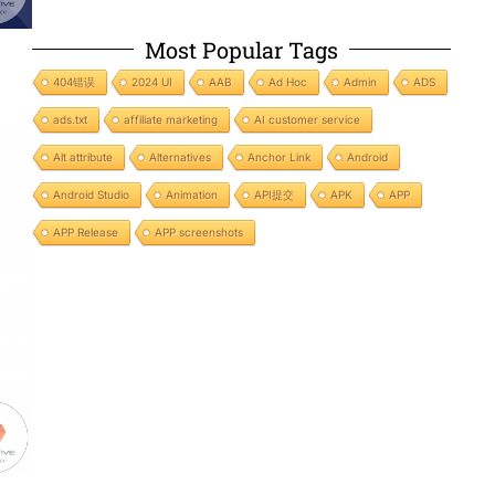
Most Popular Tags
404错误
2024 UI
AAB
Ad Hoc
Admin
ADS
ads.txt
affiliate marketing
AI customer service
Alt attribute
Alternatives
Anchor Link
Android
Android Studio
Animation
API提交
APK
APP
APP Release
APP screenshots