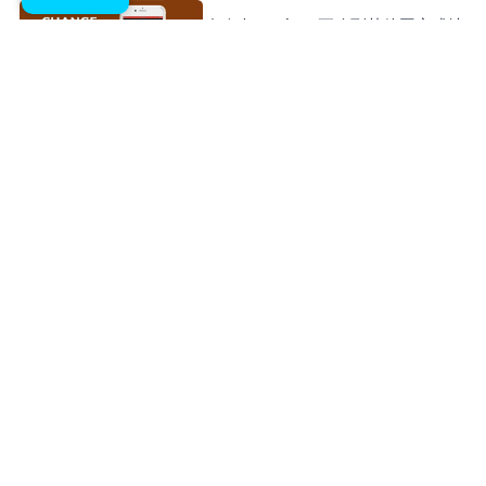
如何把Apple ID更改到其他国家或地
区？方便下载APP
Stefan
20/03/2025
如何在Android Studio中更改APP的
package name和版本號？
Stefan
20/03/2025
什麼是Bundle Identifier？如何在
Xcode里設定Bundle Identifier？
Stefan
03/03/2025
如何驗證網站的所有權？（Google
Developer Account）
Stefan
03/03/2025
發佈應用程式APP，如何設計專業的