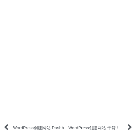
Prev
WordPress创建网站-Dashboard基本设置的3个小窍门
WordPress创建网站-干货！初学者常见的10个小错误(下)