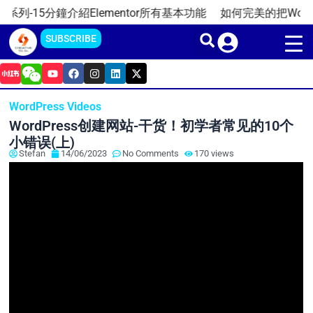
Skip
列-15分鐘介紹Elementor所有基本功能
如何完美的把WordPre
to
SUBSCRIBE
content
Y
F
I
L
X
o
a
n
i
-
u
c
s
n
t
t
e
t
k
w
WordPress Videos
u
b
a
e
i
b
o
g
d
t
WordPress创建网站-干货！初学者常见的10个
e
o
r
i
t
k
a
n
e
小错误(上)
m
r
Stefan
14/06/2023
No Comments
170 views