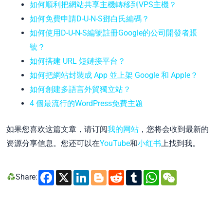
如何順利把網站共享主機轉移到VPS主機？
如何免費申請D-U-N-S鄧白氏編碼？
如何使用D-U-N-S編號註冊Google的公司開發者賬
號？
如何搭建 URL 短鏈接平台？
如何把網站封裝成 App 並上架 Google 和 Apple？
如何創建多語言外貿獨立站？
4 個最流行的WordPress免費主題
如果您喜欢这篇文章，请订阅
我的网站
，您将会收到最新的
资源分享信息。您还可以在
YouTube
和
小红书
上找到我。
Facebook
X
LinkedIn
Blogger
Reddit
Tumblr
WhatsA
WeCh
Share: