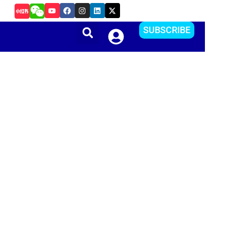
Y
F
I
L
X
如何把Apple ID更改到其他国家或地区？方便下载APP
o
a
n
i
-
u
c
s
n
t
t
e
t
k
w
SUBSCRIBE
u
b
a
e
i
b
o
g
d
t
e
o
r
i
t
k
a
n
e
m
r