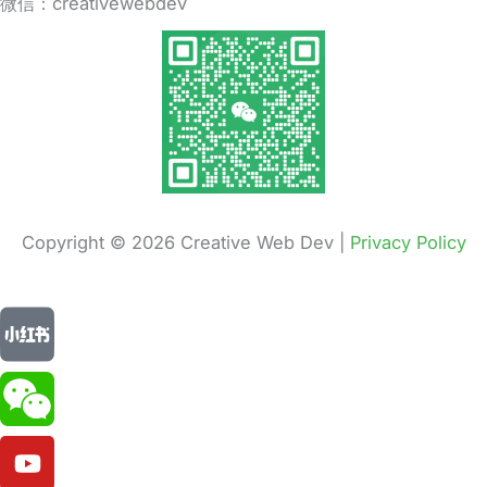
微信：creativewebdev
Copyright © 2026 Creative Web Dev |
Privacy Policy
Y
o