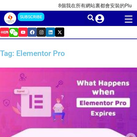
Skip
8個我在所有網站裏都會安裝的Plugins插
to
SUBSCRIBE
content
Y
F
I
L
X
o
a
n
i
-
u
c
s
n
t
t
e
t
k
w
u
b
a
e
i
Tag: Elementor Pro
b
o
g
d
t
e
o
r
i
t
k
a
n
e
m
r