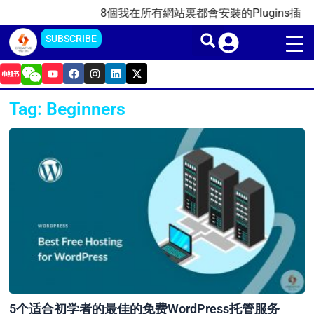
Skip
8個我在所有網站裏都會安裝的Plugins插件(20
to
SUBSCRIBE
content
Y
F
I
L
X
o
a
n
i
-
u
c
s
n
t
t
e
t
k
w
Tag: Beginners
u
b
a
e
i
b
o
g
d
t
e
o
r
i
t
k
a
n
e
m
r
5个适合初学者的最佳的免费WordPress托管服务