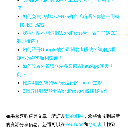
店？
•
如何免費申請D-U-N-S鄧白氏編碼？保證一周就
可以收到編號！
•
我再也離不開這個WordPress管理插件了(ASE)，
强烈推薦！
•
如何註冊Google的公司開發者賬號？詳細步驟，
讓你的APP順利發佈！
•
如何設置外貿獨立站多客服WhatsApp聊天功
能？
•
推薦4個免費的WP最流行的Theme主題
•
8個最佳聯盟營銷WordPress在線賺錢插件
如果您喜歡這篇文章，請訂閱
我的網站
，您將會收到最新
的資源分享信息。您還可以在
YouTube
和
小紅書
上找到