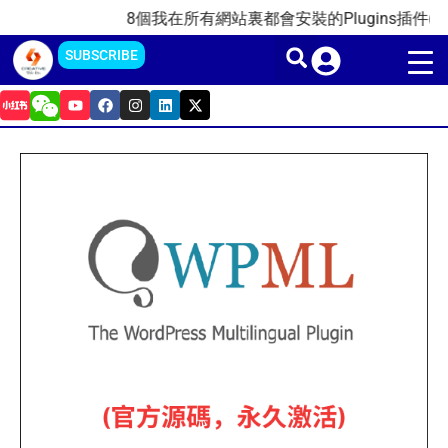
Multilingual(官
Skip
8個我在所有網站裏都會安裝的Plugins插件(2025
方
to
SUBSCRIBE
源
content
Y
F
I
L
X
碼，
o
a
n
i
-
u
c
s
n
t
永
t
e
t
k
w
久
u
b
a
e
i
WPML-
b
o
g
d
t
激
e
o
r
i
t
CMS-
k
a
n
e
活)
m
r
Multilingual(官
quantity
方
源
碼，
永
久
激
活)