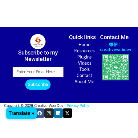
Quick links
Contact Me
微信：
Home
creativewebdev
Resources
Subscribe to my
Plugins
Newsletter
Videos
Email
Tools
Contact
About Me
Subscribe
Copyright © 2026 Creative Web Dev |
Privacy Policy
Y
F
I
L
X
Translate »
o
a
n
i
-
u
c
s
n
t
t
e
t
k
w
u
b
a
e
i
b
o
g
d
t
e
o
r
i
t