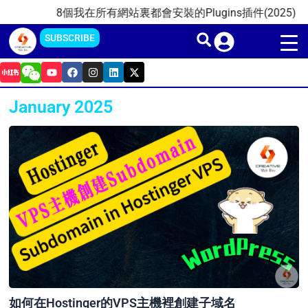
Skip
8個我在所有網站裏都會安裝的Plugins插件(2025)
20
to
SUBSCRIBE
content
Y
F
I
L
X
o
a
n
i
-
u
c
s
n
t
t
e
t
k
w
January 2025
u
b
a
e
i
b
o
g
d
t
e
o
r
i
t
k
a
n
e
m
r
如何在Hostinger的VPS主機裡創建子域名