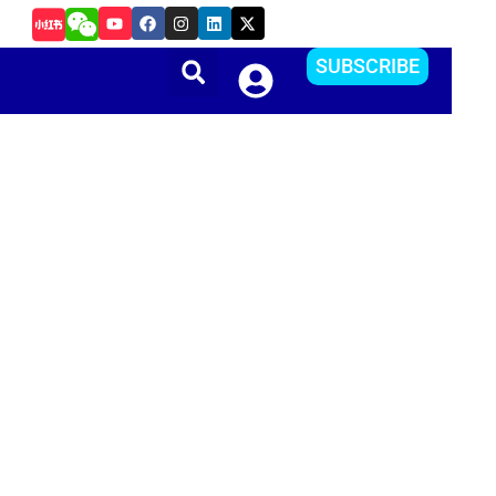
Y
F
I
L
X
把Apple ID更改到其他国家或地区？方便下载APP
o
a
n
i
-
u
c
s
n
t
t
e
t
k
w
SUBSCRIBE
u
b
a
e
i
b
o
g
d
t
e
o
r
i
t
k
a
n
e
m
r